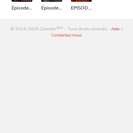
Épisode
Épisode
EPISODE
47 : Le
43 :
990 : Les
vaccin
Présidentielle
réseaux
beta
© 2014-
2026
Quenel+
- Tous droits réservés -
Aide
russe
américaine
Epstein
•
Contactez-nous
en
France