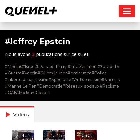
Connexion
#
Jeffrey Epstein
Nous avons
3
publications sur ce sujet.
#
Médias
#
Israël
#
Donald Trump
#
Eric Zemmour
#
Covid-19
#
Guerre
#
Vaccin
#
Gillets jaunes
#
Antisémite
#
Police
#
Liberté d'expression
#
Spectacle
#
Antisémitisme
#
Vaccins
#
Marine Le Pen
#
Démocratie
#
Réseaux sociaux
#
Racisme
#
GAFAM
#
Jean Castex
Vidéos
14:31
13:45
06:02