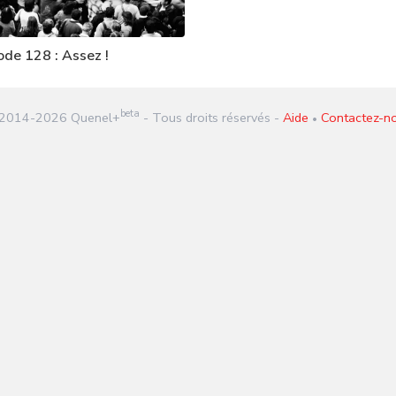
ode 128 : Assez !
beta
2014-
2026
Quenel+
- Tous droits réservés -
Aide
Contactez-n
•