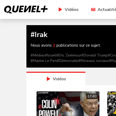
Vidéos
Actualit
#
Irak
Nous avons
2
publications sur ce sujet.
#
Médias
#
Israël
#
Eric Zemmour
#
Donald Trump
#
Cov
#
Marine Le Pen
#
Démocratie
#
Réseaux sociaux
#
Ra
Vidéos
17:40