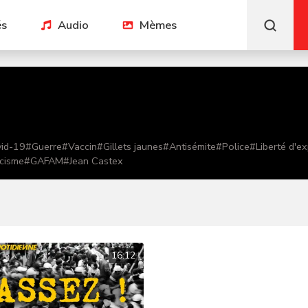
és
Audio
Mèmes
id-19
#
Guerre
#
Vaccin
#
Gillets jaunes
#
Antisémite
#
Police
#
Liberté d'e
cisme
#
GAFAM
#
Jean Castex
16:12