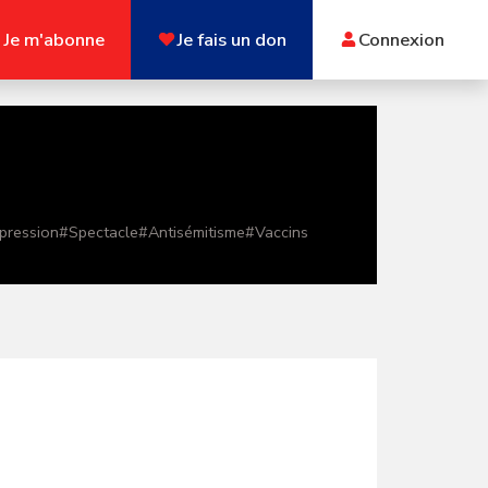
Je m'abonne
Je fais un don
Connexion
xpression
#
Spectacle
#
Antisémitisme
#
Vaccins