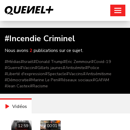
Connexion
#
Incendie Criminel
Nous avons
2
publications sur ce sujet.
#
Médias
#
Israël
#
Donald Trump
#
Eric Zemmour
#
Covid-19
#
Guerre
#
Vaccin
#
Gillets jaunes
#
Antisémite
#
Police
#
Liberté d'expression
#
Spectacle
#
Vaccins
#
Antisémitisme
#
Démocratie
#
Marine Le Pen
#
Réseaux sociaux
#
GAFAM
#
Jean Castex
#
Racisme
Vidéos
12:59
00:01