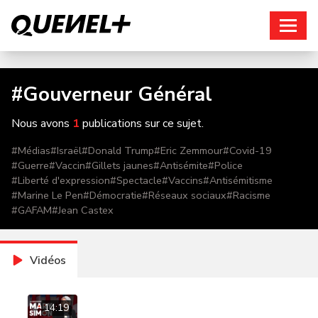
Connexion
#
Gouverneur Général
Nous avons
1
publications sur ce sujet.
#
Médias
#
Israël
#
Donald Trump
#
Eric Zemmour
#
Covid-19
#
Guerre
#
Vaccin
#
Gillets jaunes
#
Antisémite
#
Police
#
Liberté d'expression
#
Spectacle
#
Vaccins
#
Antisémitisme
#
Marine Le Pen
#
Démocratie
#
Réseaux sociaux
#
Racisme
#
GAFAM
#
Jean Castex
Vidéos
14:19