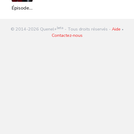
Épisode
272 :
Mary
beta
© 2014-
2026
Quenel+
- Tous droits réservés -
Aide
Simon
•
Contactez-nous