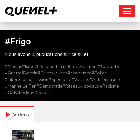
Connexion
#
Frigo
Nous avons
1
publications sur ce sujet.
#
Médias
#
Israël
#
Donald Trump
#
Eric Zemmour
#
Covid-19
#
Guerre
#
Vaccin
#
Gillets jaunes
#
Antisémite
#
Police
#
Liberté d'expression
#
Spectacle
#
Vaccins
#
Antisémitisme
#
Marine Le Pen
#
Démocratie
#
Réseaux sociaux
#
Racisme
#
GAFAM
#
Jean Castex
Vidéos
17:03