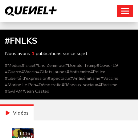
Connexion
#
FNLKS
Nous avons
1
publications sur ce sujet.
#
Médias
#
Israël
#
Eric Zemmour
#
Donald Trump
#
Covid-19
#
Guerre
#
Vaccin
#
Gillets jaunes
#
Antisémite
#
Police
#
Liberté d'expression
#
Spectacle
#
Antisémitisme
#
Vaccins
#
Marine Le Pen
#
Démocratie
#
Réseaux sociaux
#
Racisme
#
GAFAM
#
Jean Castex
Vidéos
13:16