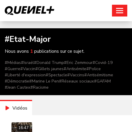
Connexion
#
Etat-Major
Nous avons
1
publications sur ce sujet.
#
Médias
#
Israël
#
Donald Trump
#
Eric Zemmour
#
Covid-19
#
Guerre
#
Vaccin
#
Gillets jaunes
#
Antisémite
#
Police
#
Liberté d'expression
#
Spectacle
#
Vaccins
#
Antisémitisme
#
Démocratie
#
Marine Le Pen
#
Réseaux sociaux
#
GAFAM
#
Jean Castex
#
Racisme
Vidéos
16:47