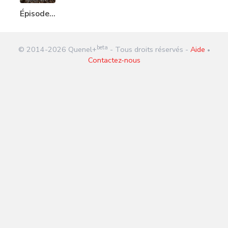
Épisode
216 :
Intentions
beta
© 2014-
2026
Quenel+
- Tous droits réservés -
Aide
génocidaire
•
Contactez-nous