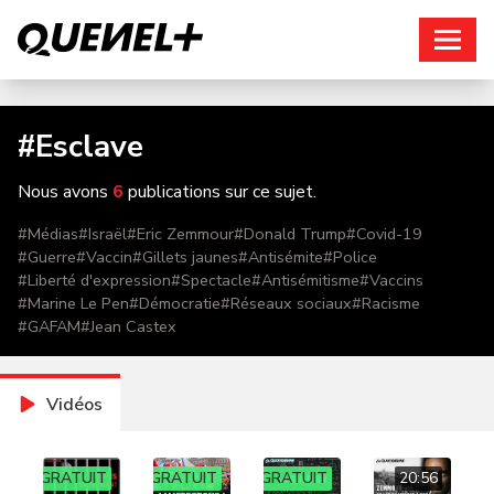
Connexion
#
Esclave
Nous avons
6
publications sur ce sujet.
#
Médias
#
Israël
#
Eric Zemmour
#
Donald Trump
#
Covid-19
#
Guerre
#
Vaccin
#
Gillets jaunes
#
Antisémite
#
Police
#
Liberté d'expression
#
Spectacle
#
Antisémitisme
#
Vaccins
#
Marine Le Pen
#
Démocratie
#
Réseaux sociaux
#
Racisme
#
GAFAM
#
Jean Castex
Vidéos
GRATUIT
GRATUIT
GRATUIT
20:56