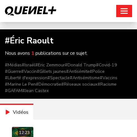
Connexion
#
Éric Raoult
Nous avons
1
publications sur ce sujet.
#
Médias
#
Israël
#
Eric Zemmour
#
Donald Trump
#
Covid-19
#
Guerre
#
Vaccin
#
Gillets jaunes
#
Antisémite
#
Police
#
Liberté d'expression
#
Spectacle
#
Antisémitisme
#
Vaccins
#
Marine Le Pen
#
Démocratie
#
Réseaux sociaux
#
Racisme
#
GAFAM
#
Jean Castex
Vidéos
12:23