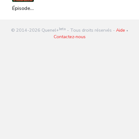
Épisode
228 : Le
variant
beta
© 2014-
2026
Quenel+
- Tous droits réservés -
Aide
Brésilien
•
Contactez-nous