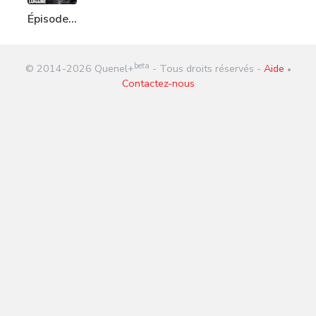
Épisode
200 : Le
village
beta
© 2014-
2026
Quenel+
- Tous droits réservés -
Aide
Lunaire
•
Contactez-nous