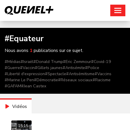
Connexion
#
Equateur
Nous avons
1
publications sur ce sujet.
#
Médias
#
Israël
#
Donald Trump
#
Eric Zemmour
#
Covid-19
#
Guerre
#
Vaccin
#
Gillets jaunes
#
Antisémite
#
Police
#
Liberté d'expression
#
Spectacle
#
Antisémitisme
#
Vaccins
#
Marine Le Pen
#
Démocratie
#
Réseaux sociaux
#
Racisme
#
GAFAM
#
Jean Castex
Vidéos
15:15