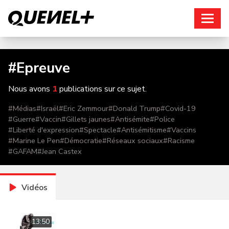
Connexion
#
Epreuve
Nous avons
1
publications sur ce sujet.
#
Médias
#
Israël
#
Eric Zemmour
#
Donald Trump
#
Covid-19
#
Guerre
#
Vaccin
#
Gillets jaunes
#
Antisémite
#
Police
#
Liberté d'expression
#
Spectacle
#
Antisémitisme
#
Vaccins
#
Marine Le Pen
#
Démocratie
#
Réseaux sociaux
#
Racisme
#
GAFAM
#
Jean Castex
Vidéos
13:50