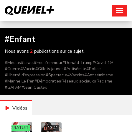
Connexion
#
Enfant
Nous avons
2
publications sur ce sujet.
#
Médias
#
Israël
#
Eric Zemmour
#
Donald Trump
#
Covid-19
#
Guerre
#
Vaccin
#
Gillets jaunes
#
Antisémite
#
Police
#
Liberté d'expression
#
Spectacle
#
Vaccins
#
Antisémitisme
#
Marine Le Pen
#
Démocratie
#
Réseaux sociaux
#
Racisme
#
GAFAM
#
Jean Castex
Vidéos
GRATUIT
13:41