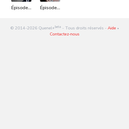
Épisode
Épisode
173 :
244 :
Test
Leslie
beta
© 2014-
2026
Quenel+
- Tous droits réservés -
Aide
Anal
•
Contactez-nous