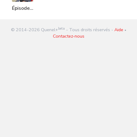
Épisode
172 :
Dominique
beta
© 2014-
2026
Quenel+
- Tous droits réservés -
Aide
Clément
•
Contactez-nous