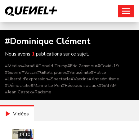
Connexion
#
Dominique Clément
Nous avons
1
publications sur ce sujet.
#
Médias
#
Israël
#
Donald Trump
#
Eric Zemmour
#
Covid-19
#
Guerre
#
Vaccin
#
Gillets jaunes
#
Antisémite
#
Police
#
Liberté d'expression
#
Spectacle
#
Vaccins
#
Antisémitisme
#
Démocratie
#
Marine Le Pen
#
Réseaux sociaux
#
GAFAM
#
Jean Castex
#
Racisme
Vidéos
14:10