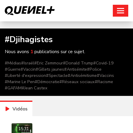
Connexion
#
Djihagistes
Nous avons
1
publications sur ce sujet.
#
Médias
#
Israël
#
Eric Zemmour
#
Donald Trump
#
Covid-19
#
Guerre
#
Vaccin
#
Gillets jaunes
#
Antisémite
#
Police
#
Liberté d'expression
#
Spectacle
#
Antisémitisme
#
Vaccins
#
Marine Le Pen
#
Démocratie
#
Réseaux sociaux
#
Racisme
#
GAFAM
#
Jean Castex
Vidéos
15:31