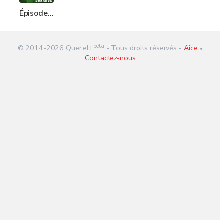
Épisode
304 :
Chris
beta
© 2014-
2026
Quenel+
- Tous droits réservés -
Aide
Donahue
•
Contactez-nous