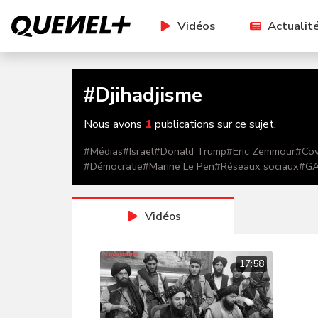
Vidéos
Actualit
#
Djihadjisme
Nous avons
1
publications sur ce sujet.
#
Médias
#
Israël
#
Donald Trump
#
Eric Zemmour
#
Cov
#
Démocratie
#
Marine Le Pen
#
Réseaux sociaux
#
G
Vidéos
17:58