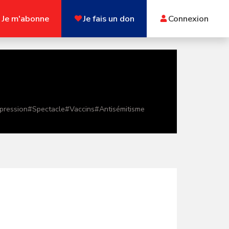
Je m'abonne
Je fais un don
Connexion
xpression
#
Spectacle
#
Vaccins
#
Antisémitisme