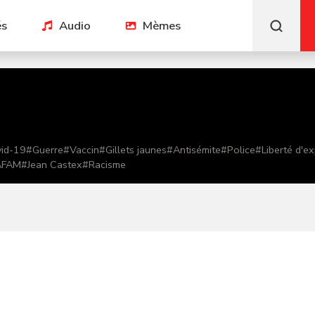
és
Audio
Mèmes
id-19
#
Guerre
#
Vaccin
#
Gillets jaunes
#
Antisémite
#
Police
#
Liberté d'e
AFAM
#
Jean Castex
#
Racisme