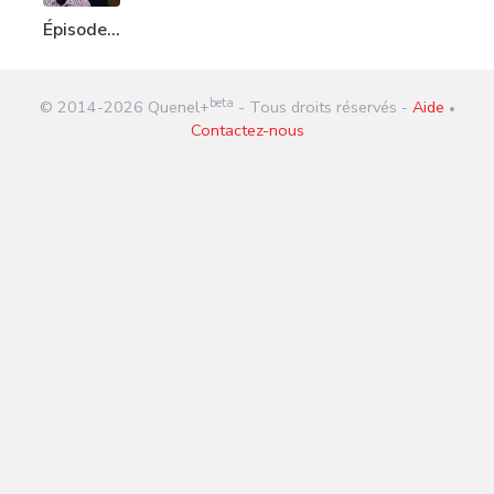
Épisode
254 :
Dieudonné
beta
© 2014-
2026
Quenel+
- Tous droits réservés -
Aide
soutient
•
Contactez-nous
Dieugrot
Joseph