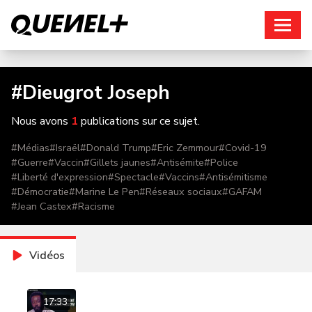
Connexion
#
Dieugrot Joseph
Nous avons
1
publications sur ce sujet.
#
Médias
#
Israël
#
Donald Trump
#
Eric Zemmour
#
Covid-19
#
Guerre
#
Vaccin
#
Gillets jaunes
#
Antisémite
#
Police
#
Liberté d'expression
#
Spectacle
#
Vaccins
#
Antisémitisme
#
Démocratie
#
Marine Le Pen
#
Réseaux sociaux
#
GAFAM
#
Jean Castex
#
Racisme
Vidéos
17:33