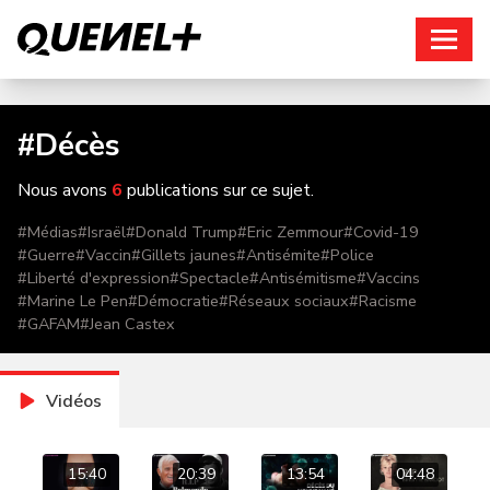
Connexion
#
Décès
Nous avons
6
publications sur ce sujet.
#
Médias
#
Israël
#
Donald Trump
#
Eric Zemmour
#
Covid-19
#
Guerre
#
Vaccin
#
Gillets jaunes
#
Antisémite
#
Police
#
Liberté d'expression
#
Spectacle
#
Antisémitisme
#
Vaccins
#
Marine Le Pen
#
Démocratie
#
Réseaux sociaux
#
Racisme
#
GAFAM
#
Jean Castex
Vidéos
15:40
20:39
13:54
04:48