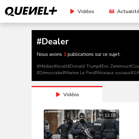
Vidéos
Actualit
#
Dealer
Nous avons
1
publications sur ce sujet.
#
Médias
#
Israël
#
Donald Trump
#
Eric Zemmour
#
Cov
#
Démocratie
#
Marine Le Pen
#
Réseaux sociaux
#
G
Vidéos
12:18