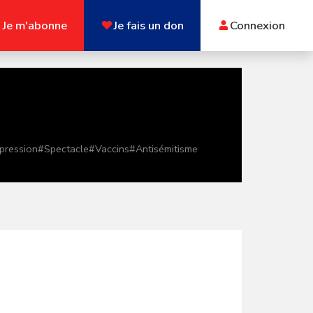
Je m'abonne
Je fais un don
Connexion
xpression
#
Spectacle
#
Vaccins
#
Antisémitisme