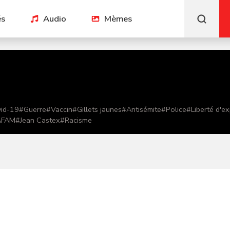
és
Audio
Mèmes
id-19
#
Guerre
#
Vaccin
#
Gillets jaunes
#
Antisémite
#
Police
#
Liberté d'e
AFAM
#
Jean Castex
#
Racisme