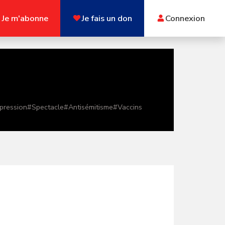
Je m'abonne
Je fais un don
Connexion
xpression
#
Spectacle
#
Antisémitisme
#
Vaccins