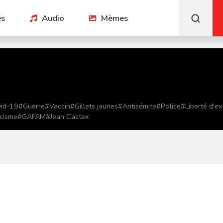
és
Audio
Mèmes
id-19
#
Guerre
#
Vaccin
#
Gillets jaunes
#
Antisémite
#
Police
#
Liberté d'e
cisme
#
GAFAM
#
Jean Castex