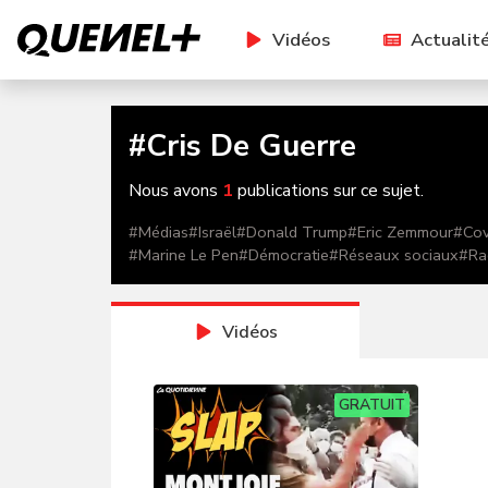
Vidéos
Actualit
#
Cris De Guerre
Nous avons
1
publications sur ce sujet.
#
Médias
#
Israël
#
Donald Trump
#
Eric Zemmour
#
Cov
#
Marine Le Pen
#
Démocratie
#
Réseaux sociaux
#
Ra
Vidéos
GRATUIT