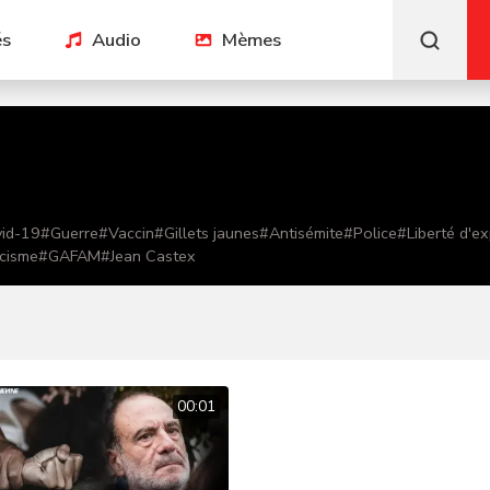
és
Audio
Mèmes
id-19
#
Guerre
#
Vaccin
#
Gillets jaunes
#
Antisémite
#
Police
#
Liberté d'e
cisme
#
GAFAM
#
Jean Castex
00:01