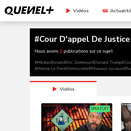
Vidéos
Actualit
#
Cour D'appel De Justice
Nous avons
2
publications sur ce sujet.
#
Médias
#
Israël
#
Eric Zemmour
#
Donald Trump
#
Cov
#
Marine Le Pen
#
Démocratie
#
Réseaux sociaux
#
Ra
Vidéos
GRATUIT