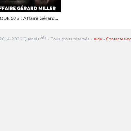
ODE 973 : Affaire Gérard
er
beta
2014-
2026
Quenel+
- Tous droits réservés -
Aide
Contactez-n
•