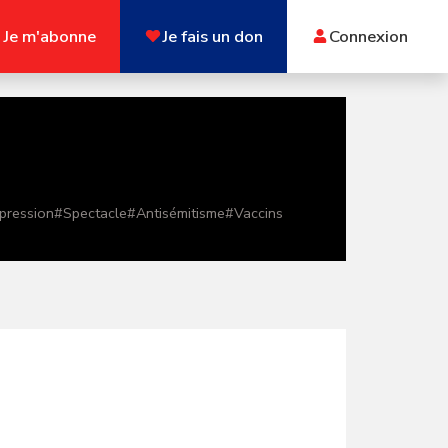
Je m'abonne
Je fais un don
Connexion
xpression
#
Spectacle
#
Antisémitisme
#
Vaccins