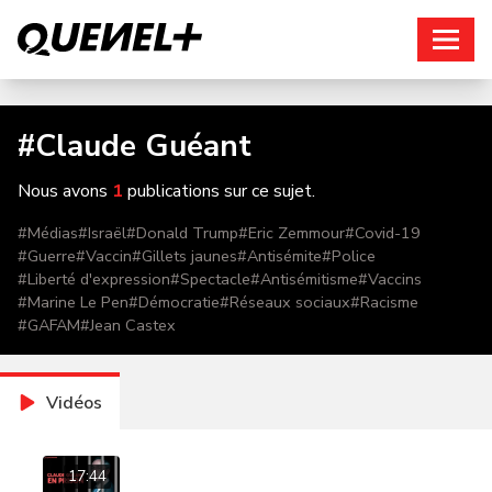
Connexion
#
Claude Guéant
Nous avons
1
publications sur ce sujet.
#
Médias
#
Israël
#
Donald Trump
#
Eric Zemmour
#
Covid-19
#
Guerre
#
Vaccin
#
Gillets jaunes
#
Antisémite
#
Police
#
Liberté d'expression
#
Spectacle
#
Antisémitisme
#
Vaccins
#
Marine Le Pen
#
Démocratie
#
Réseaux sociaux
#
Racisme
#
GAFAM
#
Jean Castex
Vidéos
17:44