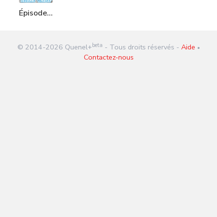
Épisode
177 :
Dieudonné
beta
© 2014-
2026
Quenel+
- Tous droits réservés -
Aide
Vs Le
•
Contactez-nous
Parisien