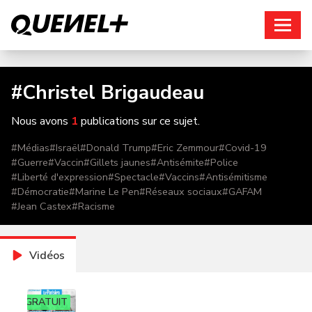
Connexion
#
Christel Brigaudeau
Nous avons
1
publications sur ce sujet.
#
Médias
#
Israël
#
Donald Trump
#
Eric Zemmour
#
Covid-19
#
Guerre
#
Vaccin
#
Gillets jaunes
#
Antisémite
#
Police
#
Liberté d'expression
#
Spectacle
#
Vaccins
#
Antisémitisme
#
Démocratie
#
Marine Le Pen
#
Réseaux sociaux
#
GAFAM
#
Jean Castex
#
Racisme
Vidéos
GRATUIT