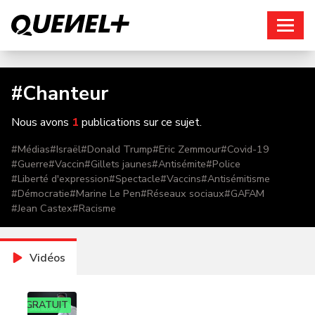
Connexion
#
Chanteur
Nous avons
1
publications sur ce sujet.
#
Médias
#
Israël
#
Donald Trump
#
Eric Zemmour
#
Covid-19
#
Guerre
#
Vaccin
#
Gillets jaunes
#
Antisémite
#
Police
#
Liberté d'expression
#
Spectacle
#
Vaccins
#
Antisémitisme
#
Démocratie
#
Marine Le Pen
#
Réseaux sociaux
#
GAFAM
#
Jean Castex
#
Racisme
Vidéos
GRATUIT