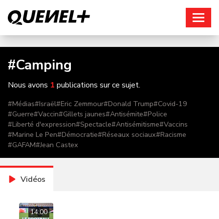
Connexion
#
Camping
Nous avons
1
publications sur ce sujet.
#
Médias
#
Israël
#
Eric Zemmour
#
Donald Trump
#
Covid-19
#
Guerre
#
Vaccin
#
Gillets jaunes
#
Antisémite
#
Police
#
Liberté d'expression
#
Spectacle
#
Antisémitisme
#
Vaccins
#
Marine Le Pen
#
Démocratie
#
Réseaux sociaux
#
Racisme
#
GAFAM
#
Jean Castex
Vidéos
14:00