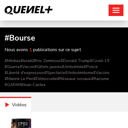
Connexion
#
Bourse
Nous avons
1
publications sur ce sujet.
#
Médias
#
Israël
#
Eric Zemmour
#
Donald Trump
#
Covid-19
#
Guerre
#
Vaccin
#
Gillets jaunes
#
Antisémite
#
Police
#
Liberté d'expression
#
Spectacle
#
Antisémitisme
#
Vaccins
#
Marine Le Pen
#
Démocratie
#
Réseaux sociaux
#
Racisme
#
GAFAM
#
Jean Castex
Vidéos
17:02