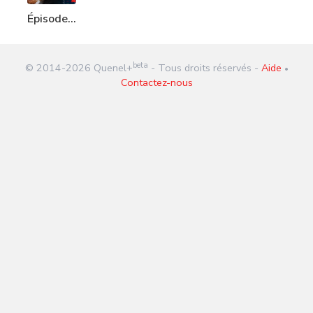
Épisode
332 : La
bourse
beta
© 2014-
2026
Quenel+
- Tous droits réservés -
Aide
ou la vie
•
Contactez-nous