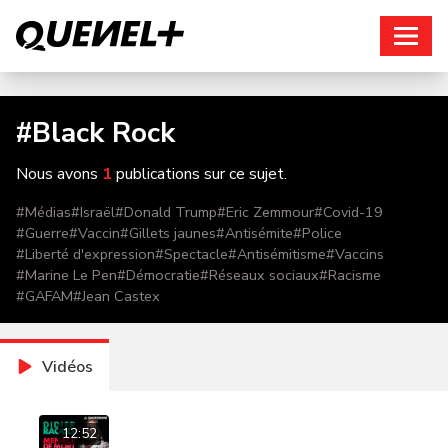
Connexion
#
Black Rock
Nous avons
1
publications sur ce sujet.
#
Médias
#
Israël
#
Donald Trump
#
Eric Zemmour
#
Covid-19
#
Guerre
#
Vaccin
#
Gillets jaunes
#
Antisémite
#
Police
#
Liberté d'expression
#
Spectacle
#
Antisémitisme
#
Vaccins
#
Marine Le Pen
#
Démocratie
#
Réseaux sociaux
#
Racisme
#
GAFAM
#
Jean Castex
Vidéos
12:52