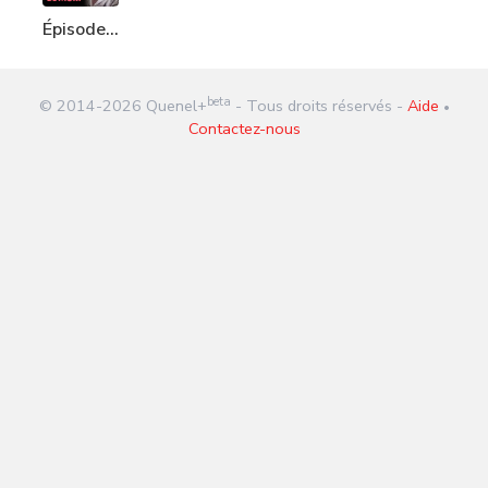
Épisode
28 :
Didier
beta
© 2014-
2026
Quenel+
- Tous droits réservés -
Aide
Raoult
•
Contactez-nous
menacé
de mort