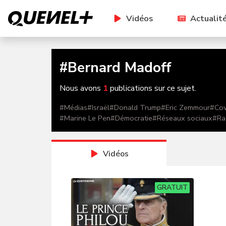
Vidéos
Actualit
#
Bernard Madoff
Nous avons
1
publications sur ce sujet.
#
Médias
#
Israël
#
Donald Trump
#
Eric Zemmour
#
Cov
#
Marine Le Pen
#
Démocratie
#
Réseaux sociaux
#
Ra
Vidéos
GRATUIT