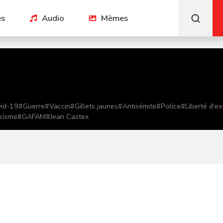
és
Audio
Mèmes
id-19
#
Guerre
#
Vaccin
#
Gillets jaunes
#
Antisémite
#
Police
#
Liberté d'e
cisme
#
GAFAM
#
Jean Castex