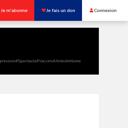
Je m'abonne
Je fais un don
Connexion
xpression
#
Spectacle
#
Vaccins
#
Antisémitisme