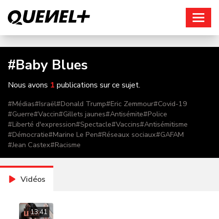
Connexion
#
Baby Blues
Nous avons
1
publications sur ce sujet.
#
Médias
#
Israël
#
Donald Trump
#
Eric Zemmour
#
Covid-19
#
Guerre
#
Vaccin
#
Gillets jaunes
#
Antisémite
#
Police
#
Liberté d'expression
#
Spectacle
#
Vaccins
#
Antisémitisme
#
Démocratie
#
Marine Le Pen
#
Réseaux sociaux
#
GAFAM
#
Jean Castex
#
Racisme
Vidéos
13:41