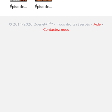
Épisode
Épisode
256 :
312 :
Mélenchon
Zemmour
beta
© 2014-
2026
Quenel+
- Tous droits réservés -
Aide
se lâche
=
•
Contactez-nous
Abdelslam
?