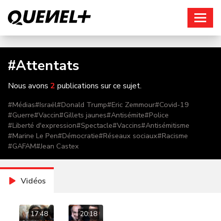
Connexion
#
Attentats
Nous avons
2
publications sur ce sujet.
#
Médias
#
Israël
#
Donald Trump
#
Eric Zemmour
#
Covid-19
#
Guerre
#
Vaccin
#
Gillets jaunes
#
Antisémite
#
Police
#
Liberté d'expression
#
Spectacle
#
Vaccins
#
Antisémitisme
#
Marine Le Pen
#
Démocratie
#
Réseaux sociaux
#
Racisme
#
GAFAM
#
Jean Castex
Vidéos
17:48
20:18