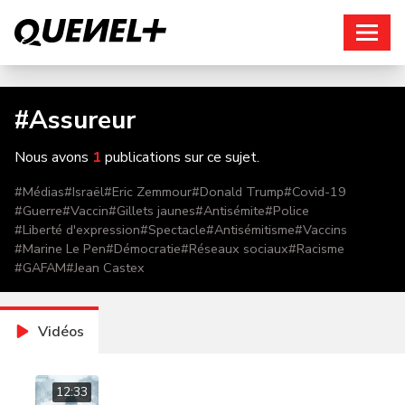
Connexion
#
Assureur
Nous avons
1
publications sur ce sujet.
#
Médias
#
Israël
#
Eric Zemmour
#
Donald Trump
#
Covid-19
#
Guerre
#
Vaccin
#
Gillets jaunes
#
Antisémite
#
Police
#
Liberté d'expression
#
Spectacle
#
Antisémitisme
#
Vaccins
#
Marine Le Pen
#
Démocratie
#
Réseaux sociaux
#
Racisme
#
GAFAM
#
Jean Castex
Vidéos
12:33