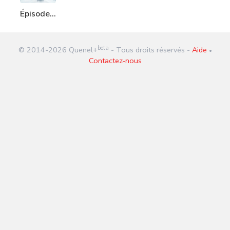
Épisode
222 : La
vague de
beta
© 2014-
2026
Quenel+
- Tous droits réservés -
Aide
froid
•
Contactez-nous