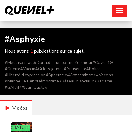
Connexion
#
Asphyxie
Nous avons
1
publications sur ce sujet.
#
Médias
#
Israël
#
Donald Trump
#
Eric Zemmour
#
Covid-19
#
Guerre
#
Vaccin
#
Gillets jaunes
#
Antisémite
#
Police
#
Liberté d'expression
#
Spectacle
#
Antisémitisme
#
Vaccins
#
Marine Le Pen
#
Démocratie
#
Réseaux sociaux
#
Racisme
#
GAFAM
#
Jean Castex
Vidéos
GRATUIT