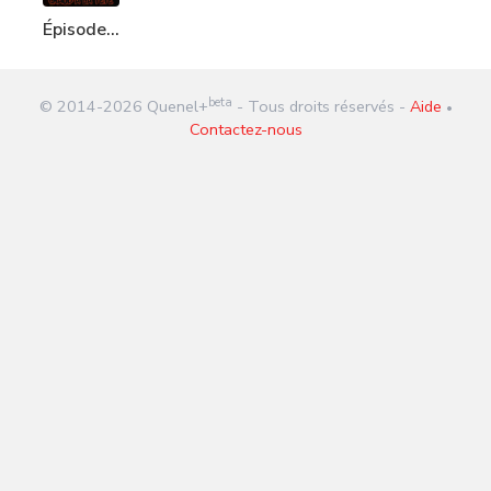
Épisode
187 :
Chaud à
beta
© 2014-
2026
Quenel+
- Tous droits réservés -
Aide
la tête
•
Contactez-nous