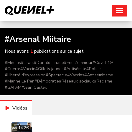
Connexion
#
Arsenal Miitaire
Nous avons
1
publications sur ce sujet.
#
Médias
#
Israël
#
Donald Trump
#
Eric Zemmour
#
Covid-19
#
Guerre
#
Vaccin
#
Gillets jaunes
#
Antisémite
#
Police
#
Liberté d'expression
#
Spectacle
#
Vaccins
#
Antisémitisme
#
Marine Le Pen
#
Démocratie
#
Réseaux sociaux
#
Racisme
#
GAFAM
#
Jean Castex
Vidéos
14:26