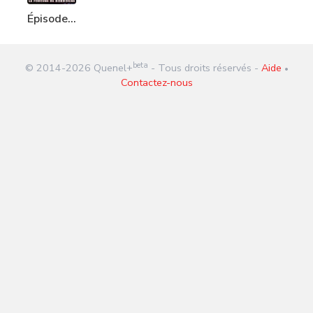
Épisode
252 : Le
forcené
beta
© 2014-
2026
Quenel+
- Tous droits réservés -
Aide
de
•
Contactez-nous
Dordogne