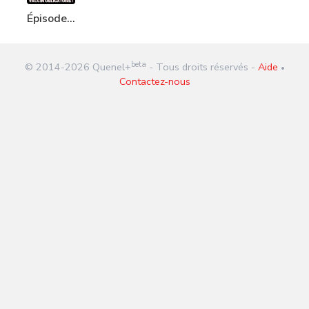
Épisode
358 :
vaccin
beta
© 2014-
2026
Quenel+
- Tous droits réservés -
Aide
obligatoire
•
Contactez-nous
!