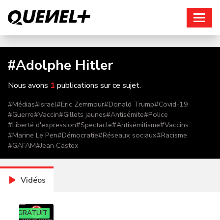
Connexion
#
Adolphe Hitler
Nous avons
1
publications sur ce sujet.
#
Médias
#
Israël
#
Eric Zemmour
#
Donald Trump
#
Covid-19
#
Guerre
#
Vaccin
#
Gillets jaunes
#
Antisémite
#
Police
#
Liberté d'expression
#
Spectacle
#
Antisémitisme
#
Vaccins
#
Marine Le Pen
#
Démocratie
#
Réseaux sociaux
#
Racisme
#
GAFAM
#
Jean Castex
Vidéos
GRATUIT