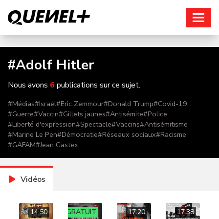
Connexion
#
Adolf Hitler
Nous avons
6
publications sur ce sujet.
#
Médias
#
Israël
#
Eric Zemmour
#
Donald Trump
#
Covid-19
#
Guerre
#
Vaccin
#
Gillets jaunes
#
Antisémite
#
Police
#
Liberté d'expression
#
Spectacle
#
Vaccins
#
Antisémitisme
#
Marine Le Pen
#
Démocratie
#
Réseaux sociaux
#
Racisme
#
GAFAM
#
Jean Castex
Vidéos
14:50
GRATUIT
17:20
17:38