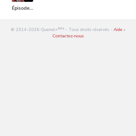
Épisode
257 :
Abubakar
beta
© 2014-
2026
Quenel+
- Tous droits réservés -
Aide
Shekau
•
Contactez-nous