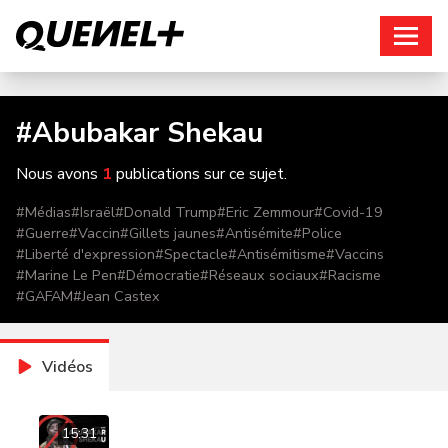
Connexion
#
Abubakar Shekau
Nous avons
1
publications sur ce sujet.
#
Médias
#
Israël
#
Donald Trump
#
Eric Zemmour
#
Covid-19
#
Guerre
#
Vaccin
#
Gillets jaunes
#
Antisémite
#
Police
#
Liberté d'expression
#
Spectacle
#
Antisémitisme
#
Vaccins
#
Marine Le Pen
#
Démocratie
#
Réseaux sociaux
#
Racisme
#
GAFAM
#
Jean Castex
Vidéos
15:31