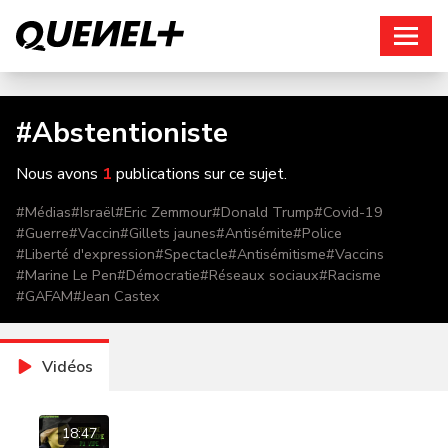
Connexion
#
Abstentioniste
Nous avons
1
publications sur ce sujet.
#
Médias
#
Israël
#
Eric Zemmour
#
Donald Trump
#
Covid-19
#
Guerre
#
Vaccin
#
Gillets jaunes
#
Antisémite
#
Police
#
Liberté d'expression
#
Spectacle
#
Antisémitisme
#
Vaccins
#
Marine Le Pen
#
Démocratie
#
Réseaux sociaux
#
Racisme
#
GAFAM
#
Jean Castex
Vidéos
18:47