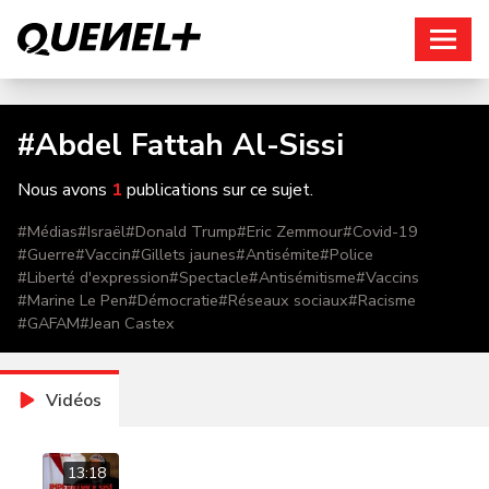
Connexion
#
Abdel Fattah Al-Sissi
Nous avons
1
publications sur ce sujet.
#
Médias
#
Israël
#
Donald Trump
#
Eric Zemmour
#
Covid-19
#
Guerre
#
Vaccin
#
Gillets jaunes
#
Antisémite
#
Police
#
Liberté d'expression
#
Spectacle
#
Antisémitisme
#
Vaccins
#
Marine Le Pen
#
Démocratie
#
Réseaux sociaux
#
Racisme
#
GAFAM
#
Jean Castex
Vidéos
13:18