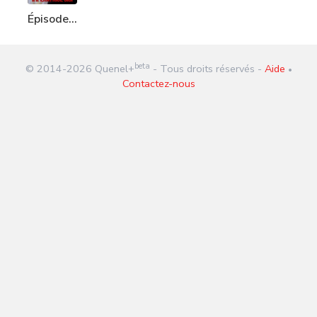
Épisode
143 :
Imperatrice
beta
© 2014-
2026
Quenel+
- Tous droits réservés -
Aide
Sisi
•
Contactez-nous