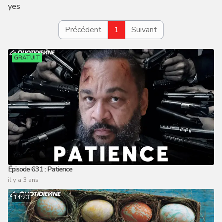
yes
Précédent
1
Suivant
GRATUIT
Épisode 631 : Patience
il y a 3 ans
14:23