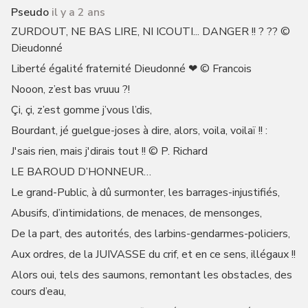
Pseudo
il y a 2 ans
ZURDOUT, NE BAS LIRE, NI ICOUTI... DANGER !! ? ?? ©
Dieudonné
Liberté égalité fraternité Dieudonné ❤ © Francois
Nooon, z’est bas vruuu ?!
Çi, çi, z’est gomme j’vous l’dis,
Bourdant, jé guelgue-joses à dire, alors, voila, voilaï !! :
J'sais rien, mais j'dirais tout !! © P. Richard
LE BAROUD D’HONNEUR…
Le grand-Public, à dû surmonter, les barrages-injustifiés,
Abusifs, d’intimidations, de menaces, de mensonges,
De la part, des autorités, des larbins-gendarmes-policiers,
Aux ordres, de la JUIVASSE du crif, et en ce sens, illégaux !!
Alors oui, tels des saumons, remontant les obstacles, des
cours d’eau,