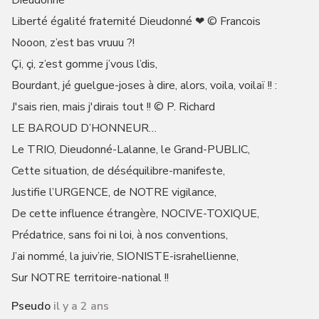
Dieudonné
Liberté égalité fraternité Dieudonné ❤ © Francois
Nooon, z’est bas vruuu ?!
Çi, çi, z’est gomme j’vous l’dis,
Bourdant, jé guelgue-joses à dire, alors, voila, voilaï !! :
J'sais rien, mais j'dirais tout !! © P. Richard
LE BAROUD D’HONNEUR…
Le TRIO, Dieudonné-Lalanne, le Grand-PUBLIC,
Cette situation, de déséquilibre-manifeste,
Justifie l’URGENCE, de NOTRE vigilance,
De cette influence étrangère, NOCIVE-TOXIQUE,
Prédatrice, sans foi ni loi, à nos conventions,
J’ai nommé, la juiv’rie, SIONISTE-israhellienne,
Sur NOTRE territoire-national !!
Pseudo
il y a 2 ans