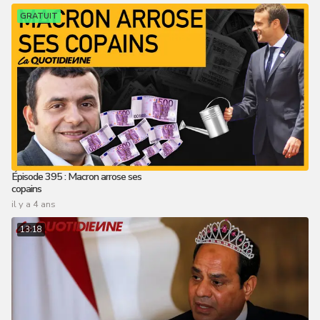
GRATUIT
Épisode 395 : Macron arrose ses
copains
il y a 4 ans
13:18