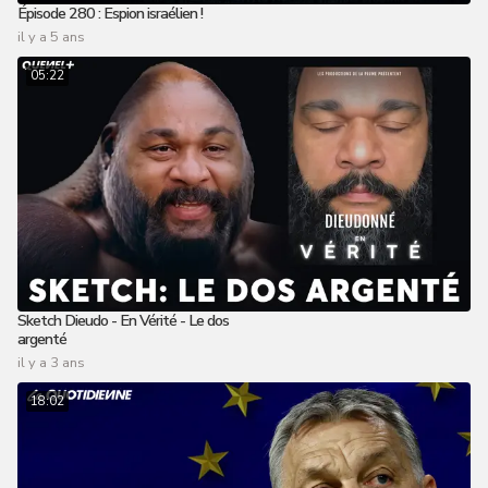
Épisode 280 : Espion israélien !
il y a 5 ans
05:22
Sketch Dieudo - En Vérité - Le dos
argenté
il y a 3 ans
18:02