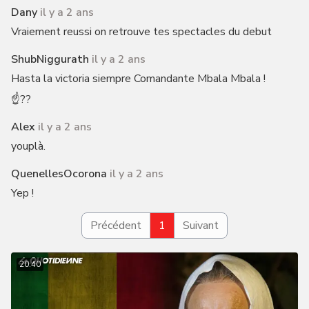
Dany
il y a 2 ans
Vraiement reussi on retrouve tes spectacles du debut
ShubNiggurath
il y a 2 ans
Hasta la victoria siempre Comandante Mbala Mbala !
☝️??
Alex
il y a 2 ans
youplà.
QuenellesOcorona
il y a 2 ans
Yep !
Précédent
1
Suivant
20:40