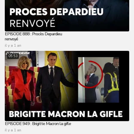
EPISODE 888 : Procès Depardieu
renvoyé
il y a 1 an
05:53
EPISODE 949 : Brigitte Macron la gifle
il y a 1 an