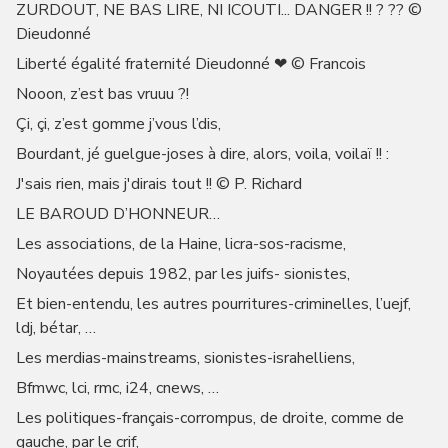
ZURDOUT, NE BAS LIRE, NI ICOUTI... DANGER !! ? ?? ©
Dieudonné
Liberté égalité fraternité Dieudonné ❤ © Francois
Nooon, z’est bas vruuu ?!
Çi, çi, z’est gomme j’vous l’dis,
Bourdant, jé guelgue-joses à dire, alors, voila, voilaï !! :
J'sais rien, mais j'dirais tout !! © P. Richard
LE BAROUD D’HONNEUR…
Les associations, de la Haine, licra-sos-racisme,
Noyautées depuis 1982, par les juifs- sionistes,
Et bien-entendu, les autres pourritures-criminelles, l’uejf,
ldj, bétar, …
Les merdias-mainstreams, sionistes-israhelliens,
Bfmwc, lci, rmc, i24, cnews, …
Les politiques-français-corrompus, de droite, comme de
gauche, par le crif,