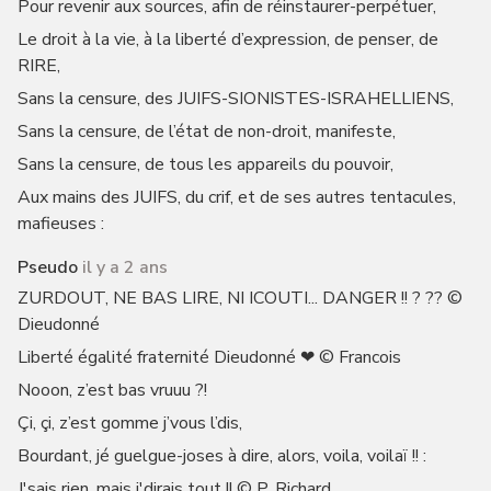
Pour revenir aux sources, afin de réinstaurer-perpétuer,
Le droit à la vie, à la liberté d’expression, de penser, de
RIRE,
Sans la censure, des JUIFS-SIONISTES-ISRAHELLIENS,
Sans la censure, de l’état de non-droit, manifeste,
Sans la censure, de tous les appareils du pouvoir,
Aux mains des JUIFS, du crif, et de ses autres tentacules,
mafieuses :
Pseudo
il y a 2 ans
ZURDOUT, NE BAS LIRE, NI ICOUTI... DANGER !! ? ?? ©
Dieudonné
Liberté égalité fraternité Dieudonné ❤ © Francois
Nooon, z’est bas vruuu ?!
Çi, çi, z’est gomme j’vous l’dis,
Bourdant, jé guelgue-joses à dire, alors, voila, voilaï !! :
J'sais rien, mais j'dirais tout !! © P. Richard