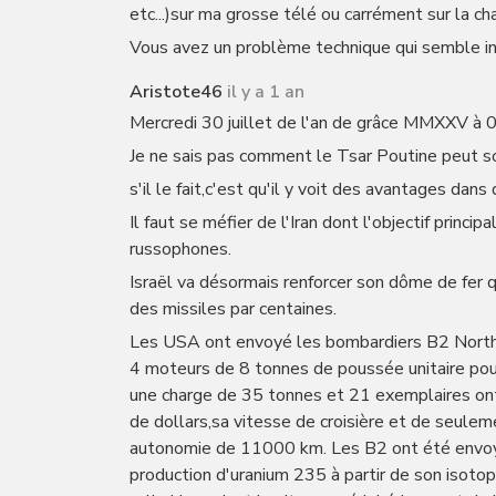
etc...)sur ma grosse télé ou carrément sur la chaî
Vous avez un problème technique qui semble in
Aristote46
il y a 1 an
Mercredi 30 juillet de l'an de grâce MMXXV à
Je ne sais pas comment le Tsar Poutine peut sou
s'il le fait,c'est qu'il y voit des avantages dans
Il faut se méfier de l'Iran dont l'objectif princi
russophones.
Israël va désormais renforcer son dôme de fer 
des missiles par centaines.
Les USA ont envoyé les bombardiers B2 Northrop
4 moteurs de 8 tonnes de poussée unitaire pou
une charge de 35 tonnes et 21 exemplaires ont é
de dollars,sa vitesse de croisière et de seul
autonomie de 11000 km. Les B2 ont été envoyé
production d'uranium 235 à partir de son isoto