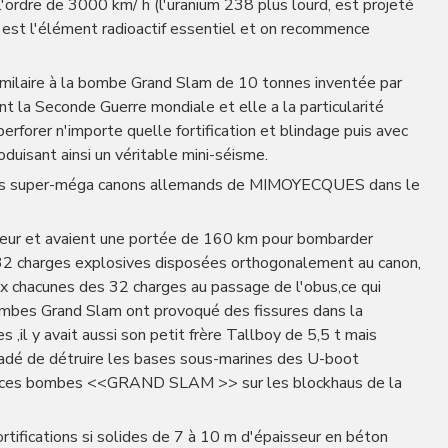
 l'ordre de 3000 km/ h (l'uranium 238 plus lourd, est projeté
i est l'élément radioactif essentiel et on recommence
similaire à la bombe Grand Slam de 10 tonnes inventée par
nt la Seconde Guerre mondiale et elle a la particularité
rforer n'importe quelle fortification et blindage puis avec
uisant ainsi un véritable mini-séisme.
es super-méga canons allemands de MIMOYECQUES dans le
deur et avaient une portée de 160 km pour bombarder
32 charges explosives disposées orthogonalement au canon,
deux chacunes des 32 charges au passage de l'obus,ce qui
bombes Grand Slam ont provoqué des fissures dans la
s ,il y avait aussi son petit frère Tallboy de 5,5 t mais
suadé de détruire les bases sous-marines des U-boot
de ces bombes <<GRAND SLAM >> sur les blockhaus de la
rtifications si solides de 7 à 10 m d'épaisseur en béton