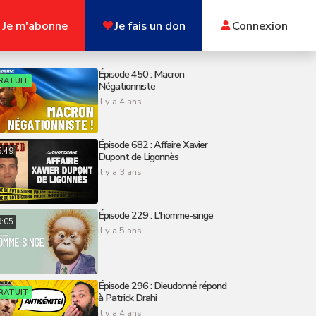
Je m'abonne
Je fais un don
Connexion
Épisode 450 : Macron
RATUIT
Négationniste
il y a 4 ans
Épisode 682 : Affaire Xavier
6:49
Dupont de Ligonnès
il y a 3 ans
Épisode 229 : L'homme-singe
9:05
il y a 5 ans
Épisode 296 : Dieudonné répond
RATUIT
à Patrick Drahi
il y a 4 ans