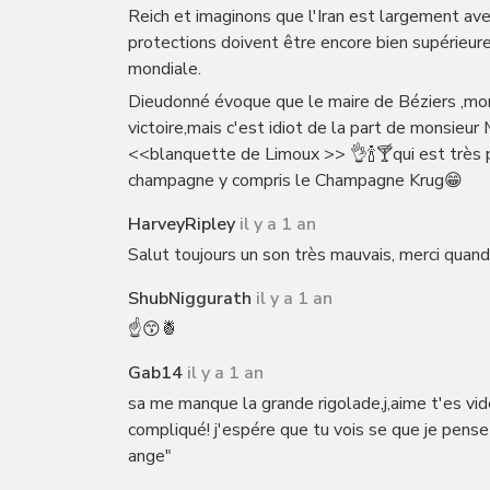
Reich et imaginons que l'Iran est largement av
protections doivent être encore bien supérieur
mondiale.
Dieudonné évoque que le maire de Béziers ,mon
victoire,mais c'est idiot de la part de monsieur
<<blanquette de Limoux >> 👌🍾🍸qui est très pr
champagne y compris le Champagne Krug😁
HarveyRipley
il y a 1 an
Salut toujours un son très mauvais, merci quand
ShubNiggurath
il y a 1 an
☝️😙🍍
Gab14
il y a 1 an
sa me manque la grande rigolade,j,aime t'es vid
compliqué! j'espére que tu vois se que je pense 
ange"