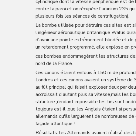
cylindrique dont la vitesse périphérique est de
contre la paroi et on récupère l'uranium 235 qu
plusieurs fois les séances de centrifugation).
La bombe utilisée pour détruire ces sites est 
l'ingénieur aéronautique britannique Wallis dura
d'avoir une pointe extrêmement blindée et de pe
un retardement programmé, elle explose en prod
ces bombes endommagèrent les structures d
nord de la France.
Ces canons étaient enfouis à 150 m de profon
Londres et ces canons avaient un système de 
au fût principal qui faisait exploser deux par 
accroissait d'autant plus sa vitesse,mais les 
structure ,rendant impossible les tirs sur Londre
toujours est-il ,que les Anglais étaient si per
allemands qu'ils larguèrent de nombreuses 
façade atlantique..!
Résultats: les Allemands avaient réalisé des fo