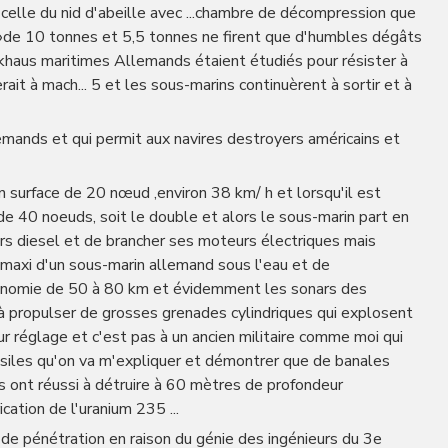
 celle du nid d'abeille avec ...chambre de décompression que
»de 10 tonnes et 5,5 tonnes ne firent que d'humbles dégâts
ckhaus maritimes Allemands étaient étudiés pour résister à
it à mach... 5 et les sous-marins continuèrent à sortir et à
mands et qui permit aux navires destroyers américains et
n surface de 20 nœud ,environ 38 km/ h et lorsqu'il est
 de 40 noeuds, soit le double et alors le sous-marin part en
rs diesel et de brancher ses moteurs électriques mais
maxi d'un sous-marin allemand sous l'eau et de
onomie de 50 à 80 km et évidemment les sonars des
t à propulser de grosses grenades cylindriques qui explosent
ur réglage et c'est pas à un ancien militaire comme moi qui
ssiles qu'on va m'expliquer et démontrer que de banales
 ont réussi à détruire à 60 mètres de profondeur
cation de l'uranium 235 ...
de pénétration en raison du génie des ingénieurs du 3e