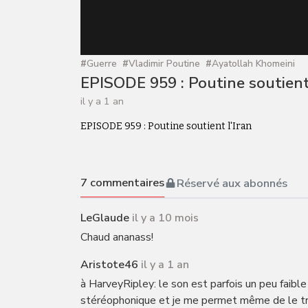
#
Guerre
#
Vladimir Poutine
#
Ayatollah Khomeini
EPISODE 959 : Poutine soutient 
il y a 1 an
EPISODE 959 : Poutine soutient l'Iran
7
commentaires
Réservé aux abonnés
LeGlaude
il y a 10 mois
Chaud ananass!
Aristote46
il y a 1 an
à HarveyRipley: le son est parfois un peu faible
stéréophonique et je me permet même de le tra