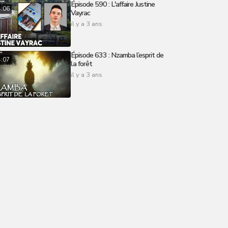
Épisode 590 : L'affaire Justine
4:06
Vayrac
il y a 3 ans
Épisode 633 : Nzamba l’esprit de
4:07
la forêt
il y a 3 ans