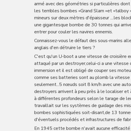
armé avec des géométries si particulières dont
les terribles bombes «Grand Slam »et «talboy 
mineurs sur deux mètres d'épaisseur ....les blo
une gigantesque bombe de 30 tonnes qui arrivera
entrer pour couler les navires ennemis.
Connaissez-vous le défaut des sous-marins alle
anglais d'en détruire le tiers ?
C'est qu'un U-boot a une vitesse de croisière e
attaqué par un destroyer,celui-ci a une vitesse
immersion et il est obligé de couper ses moteu
comme ses batteries sont au plomb la vitesse 
seulement...5 nœuds soit 8 km/h avec une aut
destroyers arrivent à peu près à le localiser e
à différentes profondeurs selon le tarage de le
travaillait sur les systèmes de guidage des mi
bombes sophistiquées soit-disant,de 13 tonnes
d'éventuels procédés et infrastructures de fabri
En 1945 cette bombe n'avait aucune efficacité 