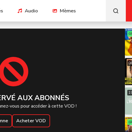
és
Audio
Mèmes
G
0
1
ERVÉ AUX ABONNÉS
nez-vous pour accéder à cette VOD !
onne
Acheter VOD
G