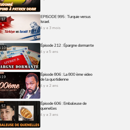
EPISODE 995 : Turquie versus
4:17
Israel
il y a 3 mois
Épisode 212 : Épargne dormante
6:10
il y a 5 ans
Épisode 806 : La 800 ème video
6:19
de la quotidienne
il y a 2 ans
Épisode 606 : Embaleuse de
1:57
quenelles
il y a 3 ans