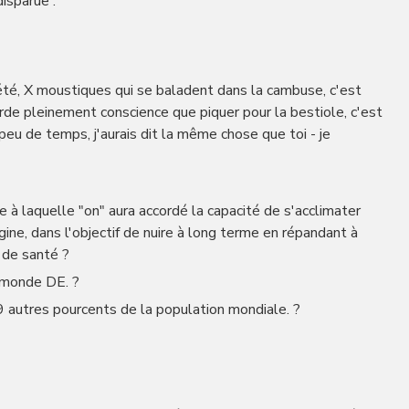
isparue :
 été, X moustiques qui se baladent dans la cambuse, c'est
arde pleinement conscience que piquer pour la bestiole, c'est
 a peu de temps, j'aurais dit la même chose que toi - je
 à laquelle "on" aura accordé la capacité de s'acclimater
ine, dans l'objectif de nuire à long terme en répandant à
 de santé ?
e monde DE. ?
 autres pourcents de la population mondiale. ?