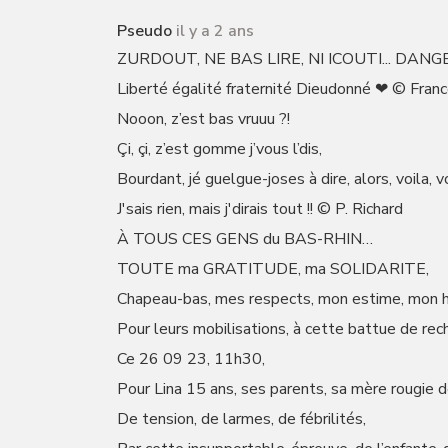
Pseudo
il y a 2 ans
ZURDOUT, NE BAS LIRE, NI ICOUTI... DANGER
Liberté égalité fraternité Dieudonné ❤ © Franc
Nooon, z’est bas vruuu ?!
Çi, çi, z’est gomme j’vous l’dis,
Bourdant, jé guelgue-joses à dire, alors, voila, voil
J'sais rien, mais j'dirais tout !! © P. Richard
À TOUS CES GENS du BAS-RHIN…
TOUTE ma GRATITUDE, ma SOLIDARITE,
Chapeau-bas, mes respects, mon estime, mon h
Pour leurs mobilisations, à cette battue de rec
Ce 26 09 23, 11h30,
Pour Lina 15 ans, ses parents, sa mère rougie d
De tension, de larmes, de fébrilités,