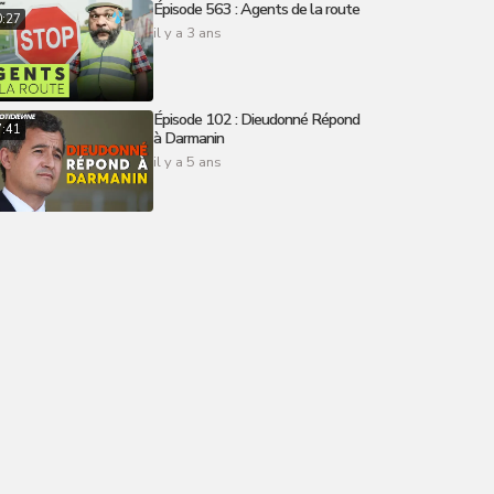
Épisode 563 : Agents de la route
0:27
il y a 3 ans
Épisode 102 : Dieudonné Répond
7:41
à Darmanin
il y a 5 ans