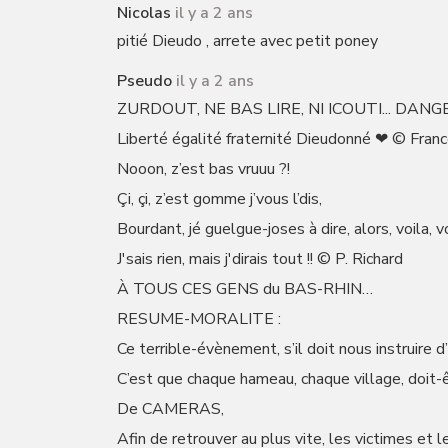
Nicolas
il y a 2 ans
pitié Dieudo , arrete avec petit poney
Pseudo
il y a 2 ans
ZURDOUT, NE BAS LIRE, NI ICOUTI... DANGER
Liberté égalité fraternité Dieudonné ❤ © Franc
Nooon, z’est bas vruuu ?!
Çi, çi, z’est gomme j’vous l’dis,
Bourdant, jé guelgue-joses à dire, alors, voila, voil
J'sais rien, mais j'dirais tout !! © P. Richard
À TOUS CES GENS du BAS-RHIN…
RESUME-MORALITE :
Ce terrible-évènement, s’il doit nous instruire 
C’est que chaque hameau, chaque village, doit-
De CAMERAS,
Afin de retrouver au plus vite, les victimes et le