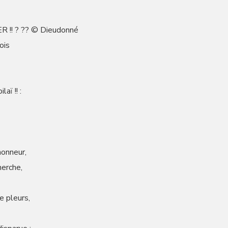
 !! ? ?? © Dieudonné
ois
aï !! :
onneur,
herche,
e pleurs,