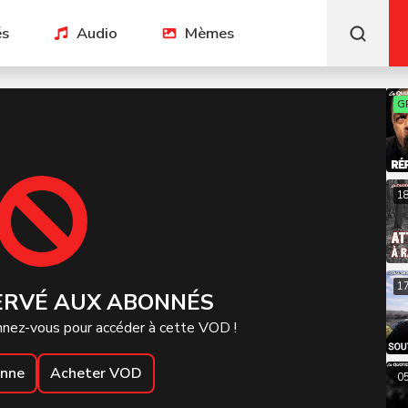
és
Audio
Mèmes
G
1
1
ERVÉ AUX ABONNÉS
nez-vous pour accéder à cette VOD !
onne
Acheter VOD
0