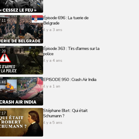
Épisode 696 : La tuerie de
7:11
Belgrade
il y a 3 ans
Épisode 363 : Tirs d'armes sur la
7:28
police
il y a 4 ans
EPISODE 950 : Crash Air India
5:46
il y a 1 an
Stéphane Blet : Qui était
7:17
Schumann ?
il y a 5 ans