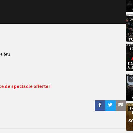
0
1
e feu
0
e de spectacle offerte !
1