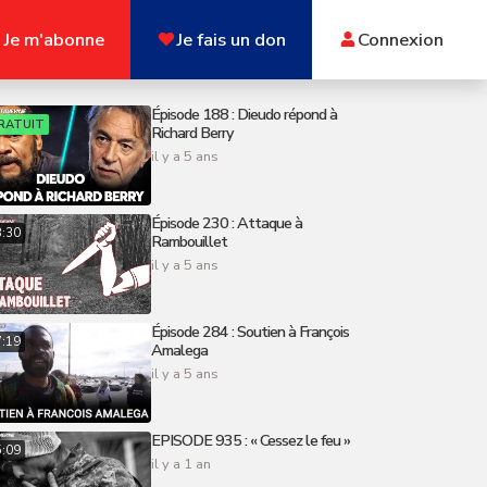
Je m'abonne
Je fais un don
Connexion
Épisode 188 : Dieudo répond à
RATUIT
Richard Berry
il y a 5 ans
Épisode 230 : Attaque à
8:30
Rambouillet
il y a 5 ans
Épisode 284 : Soutien à François
7:19
Amalega
il y a 5 ans
EPISODE 935 : « Cessez le feu »
5:09
il y a 1 an