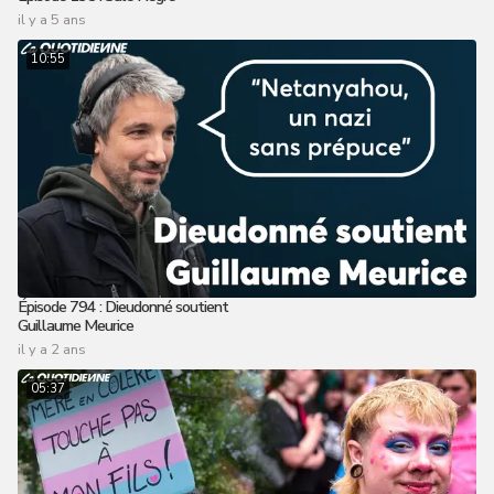
il y a 5 ans
10:55
Épisode 794 : Dieudonné soutient
Guillaume Meurice
il y a 2 ans
05:37