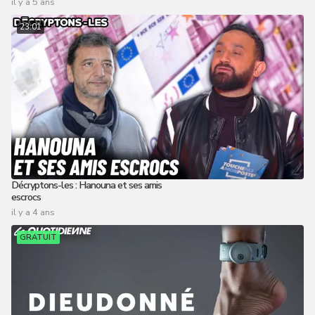
il y a 5 ans
23:01
Décryptons-les : Hanouna et ses amis
escrocs
il y a 4 ans
GRATUIT