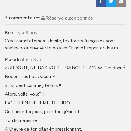
7
commentaires
Réservé aux abonnés
Ben
il y a 3 ans
C’est complètement debile, les forêts françaises sont
rasées pour envoyer le bois en Chine et importer des m…..
Pseudo
il y a 3 ans
ZURDOUT, NE BAS VOIR ... DANGER !! ? ?? © Dieudonné
Nooon, z’est bas vruuu ?!
Si, si, c’est comme j’te l’dis !!
Alors, voila, voilaï !! :
EXCELLENT-THEME, DIEUDO,
On t’aime toujours, pour ton génie et,
Ton humanisme,
A l’heure de ton bilan-impressionnant,