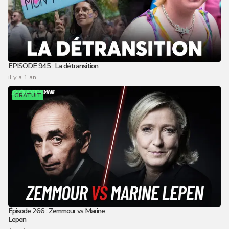
EPISODE 945 : La détransition
il y a 1 an
GRATUIT
Épisode 266 : Zemmour vs Marine
Lepen