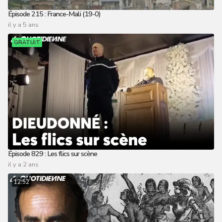
Épisode 215 : France-Mali (19-0)
il y a 5 ans
GRATUIT
Épisode 829 : Les flics sur scène
il y a 2 ans
12:52