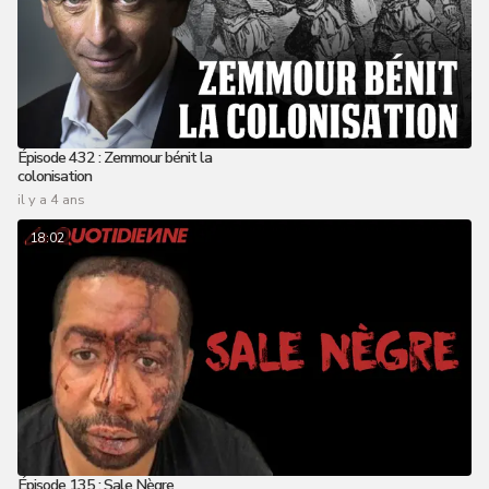
Épisode 432 : Zemmour bénit la
colonisation
il y a 4 ans
18:02
Épisode 135 : Sale Nègre