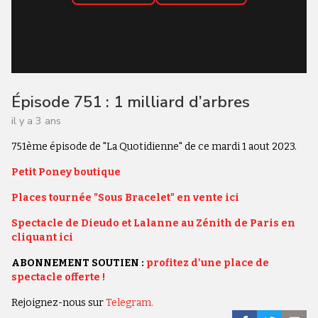
Épisode 751 : 1 milliard d’arbres
il y a 3 ans
751ème épisode de "La Quotidienne" de ce mardi 1 aout 2023.
Petit Poney boutique
Places tournée "Sous Bracelet" en vente ici
Spectacle de Dieudo et Lalanne au Zénith de Paris en
cliquant ici
ABONNEMENT SOUTIEN :
profitez d'une place de
spectacle offerte !
Rejoignez-nous sur
Telegram.