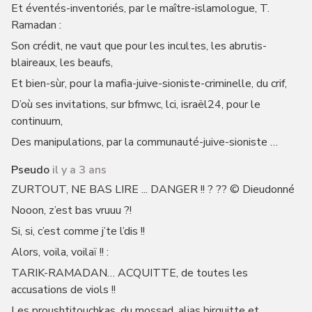
Et éventés-inventoriés, par le maître-islamologue, T.
Ramadan :
Son crédit, ne vaut que pour les incultes, les abrutis-
blaireaux, les beaufs,
Et bien-sùr, pour la mafia-juive-sioniste-criminelle, du crif,
D’où ses invitations, sur bfmwc, lci, israël24, pour le
continuum,
Des manipulations, par la communauté-juive-sioniste …
Pseudo
il y a 3 ans
ZURTOUT, NE BAS LIRE ... DANGER !! ? ?? © Dieudonné
Nooon, z’est bas vruuu ?!
Si, si, c’est comme j’te l’dis !!
Alors, voila, voilaï !! :
TARIK-RAMADAN… ACQUITTE, de toutes les
accusations de viols !!
Les proushtitouchkas, du mossad, alias birguitte et