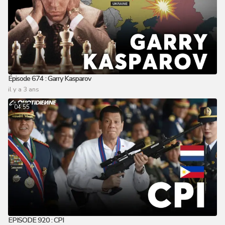
Épisode 674 : Garry Kasparov
il y a 3 ans
04:55
EPISODE 920 : CPI