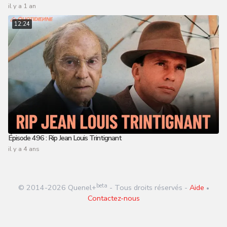
il y a 1 an
12:24
Épisode 496 : Rip Jean Louis Trintignant
il y a 4 ans
beta
© 2014-
2026
Quenel+
- Tous droits réservés -
Aide
•
Contactez-nous