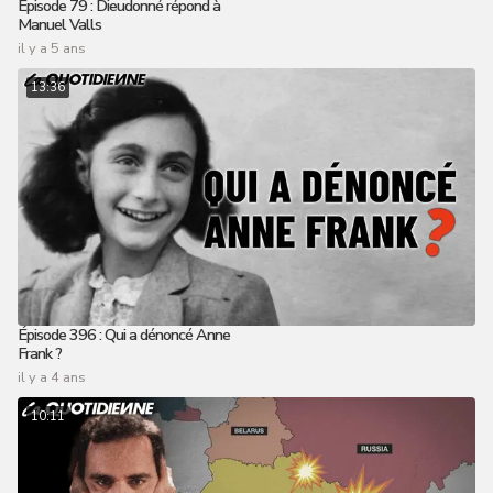
Épisode 79 : Dieudonné répond à
Manuel Valls
il y a 5 ans
13:36
Épisode 396 : Qui a dénoncé Anne
Frank ?
il y a 4 ans
10:11