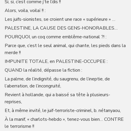
Si, si, c’est comme j’te l’dis !!
Alors, voila, voilaï !! :
Les juifs-sionistes, se croient une race « supérieure » …
PALESTINE, LA CAUSE DES GENS-HONORABLES…
POURQUOI, un coq comme emblême-national ?! :
Parce que, c’est le seul animal, qui chante, les pieds dans la
merde !!
IMPUNITE TOTALE, en PALESTINE-OCCUPEE :
QUAND la réalité, dépasse la fiction :
La palme, de l’indignité, du saugrenu, de l’ineptie, de
l’aberration, de l’incongruité,
Revient à hollande, qui a baissé sa tête à plusieurs-
reprises,
Et, à même invité, le juif-terroriste-criminel, b. nétanyaou,
À la manif, « charlots-hebdo », tenez-vous bien… CONTRE
le terrorisme !!