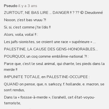
Pseudo
il y a 3 ans
ZURTOUT, NE BAS LIRE ... DANGER !! ? ?? © Dieudonné
Nooon, z’est bas vruuu ?!
Si, si, c’est comme j’te l’dis !!
Alors, voila, voilaï !! :
Les juifs-sionistes, se croient une race « supérieure » …
PALESTINE, LA CAUSE DES GENS-HONORABLES…
POURQUOI, un coq comme emblême-national ?! :
Parce que, c’est le seul animal, qui chante, les pieds dans la
merde !!
IMPUNITE TOTALE, en PALESTINE-OCCUPEE :
QUAND on pense, que, n. sarkozy, f. hollande, e. macron, se
sont rendus,
Dans la « fossse-à-merde », l’israhell, cet état-voyou-
terroriste,