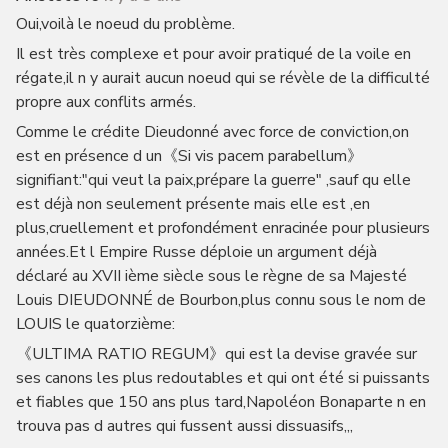
Oui,voilà le noeud du problème.
Il est très complexe et pour avoir pratiqué de la voile en
régate,il n y aurait aucun noeud qui se révèle de la difficulté
propre aux conflits armés.
Comme le crédite Dieudonné avec force de conviction,on
est en présence d un《Si vis pacem parabellum》
signifiant:"qui veut la paix,prépare la guerre" ,sauf qu elle
est déjà non seulement présente mais elle est ,en
plus,cruellement et profondément enracinée pour plusieurs
années.Et l Empire Russe déploie un argument déjà
déclaré au XVII ième siècle sous le règne de sa Majesté
Louis DIEUDONNÉ de Bourbon,plus connu sous le nom de
LOUIS le quatorzième:
《ULTIMA RATIO REGUM》qui est la devise gravée sur
ses canons les plus redoutables et qui ont été si puissants
et fiables que 150 ans plus tard,Napoléon Bonaparte n en
trouva pas d autres qui fussent aussi dissuasifs,,,