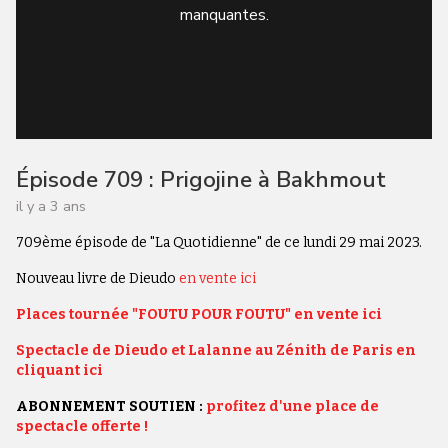
manquantes.
Épisode 709 : Prigojine à Bakhmout
il y a 3 ans
709ème épisode de "La Quotidienne" de ce lundi 29 mai 2023.
Nouveau livre de Dieudo
en vente ici
Places tournée "FOUTU POUR FOUTU" en vente ici
Spectacle de Dieudo et Lalanne au Zénith de Paris en
cliquant ici
ABONNEMENT SOUTIEN :
profitez d'une place de
spectacle offerte !