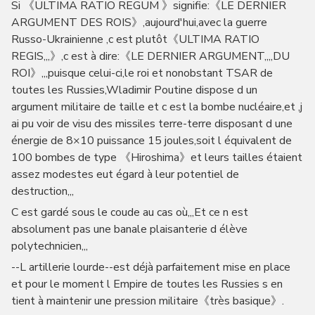
Si 《ULTIMA RATIO REGUM 》signifie:《LE DERNIER
ARGUMENT DES ROIS》,aujourd'hui,avec la guerre
Russo-Ukrainienne ,c est plutôt《ULTIMA RATIO
REGIS,,,》,c est à dire:《LE DERNIER ARGUMENT,,,,DU
ROI》,,,puisque celui-ci,le roi et nonobstant TSAR de
toutes les Russies,Wladimir Poutine dispose d un
argument militaire de taille et c est la bombe nucléaire,et ,j
ai pu voir de visu des missiles terre-terre disposant d une
énergie de 8×10 puissance 15 joules,soit l équivalent de
100 bombes de type 《Hiroshima》et leurs tailles étaient
assez modestes eut égard à leur potentiel de
destruction,,,
C est gardé sous le coude au cas où,,,Et ce n est
absolument pas une banale plaisanterie d élève
polytechnicien,,,
--L artillerie lourde--est déjà parfaitement mise en place
et pour le moment l Empire de toutes les Russies s en
tient à maintenir une pression militaire《très basique》.