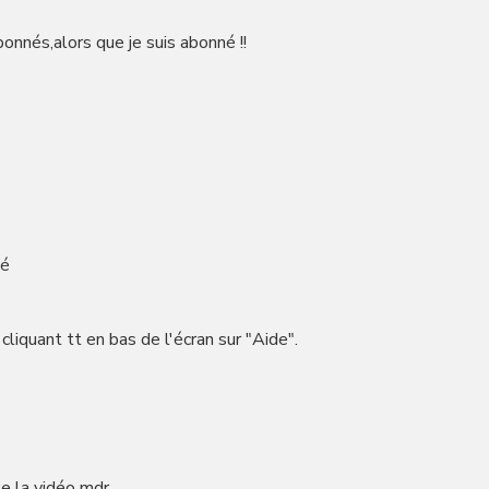
bonnés,alors que je suis abonné !!
né
cliquant tt en bas de l'écran sur "Aide".
ke la vidéo mdr