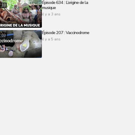
Épisode 634 : L’origine de la
7:10
musique
il y a 3 ans
Épisode 207 : Vaccinodrome
7:03
il y a 5 ans