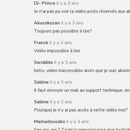
DJ- Prince
il y a 3 ans
Je n'ai pas pu voir la vidéo,accès réservés aux a
Akusokuzan
il y a 3 ans
Toujours pas possible à lire?
Franck
il y a 3 ans
Vidéo impossible à lire
Swobble
il y a 3 ans
hello, video inaccessible alors que je suis abon
Sabine
il y a 3 ans
Il faut envoyer un mail au support technique, en 
Sabine
il y a 3 ans
Pourquoi je n'y ai pas accès à cette vidéo moi?
Mamadousako
il y a 3 ans
Ses qui ,qui ? Ta mi la pression pour que tu blo