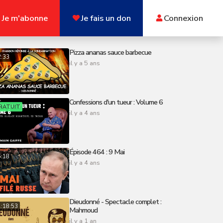
Je m'abonne
Je fais un don
Connexion
Pizza ananas sauce barbecue
2:33
il y a 5 ans
Confessions d'un tueur : Volume 6
RATUIT
il y a 4 ans
Épisode 464 : 9 Mai
5:18
il y a 4 ans
Dieudonné - Spectacle complet :
:18:53
Mahmoud
il y a 1 an