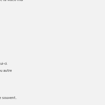
i-ci.
ou autre
ve souvent..