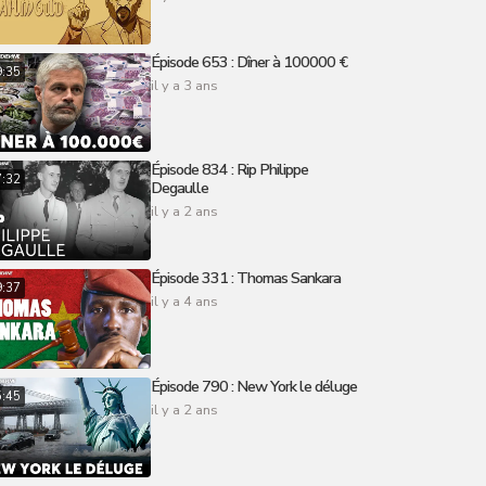
Épisode 653 : Dîner à 100000 €
9:35
il y a 3 ans
Épisode 834 : Rip Philippe
7:32
Degaulle
il y a 2 ans
Épisode 331 : Thomas Sankara
9:37
il y a 4 ans
Épisode 790 : New York le déluge
5:45
il y a 2 ans