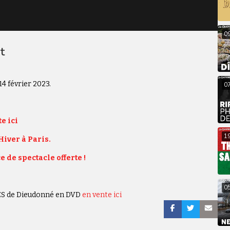
0
t
4 février 2023.
0
e ici
1
Hiver à Paris.
e de spectacle offerte !
0
LES de Dieudonné en DVD
en vente ici