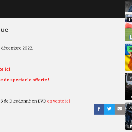
1
que
12 décembre 2022.
G
e ici
0
e de spectacle offerte !
LES de Dieudonné en DVD
en vente ici
0