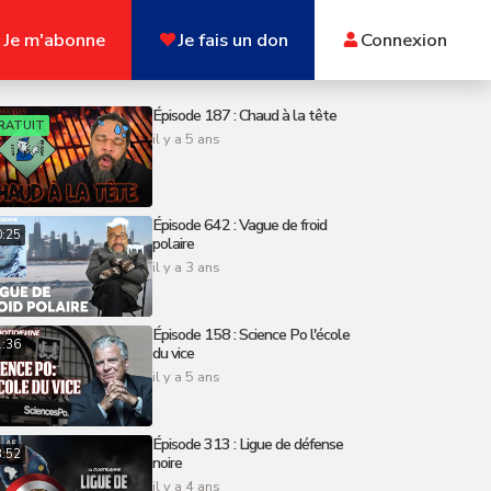
Je m'abonne
Je fais un don
Connexion
Épisode 187 : Chaud à la tête
RATUIT
il y a 5 ans
Épisode 642 : Vague de froid
0:25
polaire
il y a 3 ans
Épisode 158 : Science Po l'école
1:36
du vice
il y a 5 ans
Épisode 313 : Ligue de défense
8:52
noire
il y a 4 ans