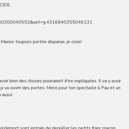
CIDE,
09740300040552&set=g.4316840355046131
Marion toujours portée disparue, je crois!
avoir bien des choses pourraient être expliquées. Il va y avoir
a va ouvrir des portes. Merci pour ton spectacle à Pau et un
 aussi.
 voldemort sont entrain de dequiller les petits franc maçon