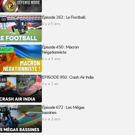
Épisode 262 : Le Football
4:00
il y a 5 ans
Épisode 450 : Macron
RATUIT
Négationniste
il y a 4 ans
EPISODE 950 : Crash Air India
5:46
il y a 1 an
Épisode 672 : Les Mégas
9:23
bassines
il y a 3 ans