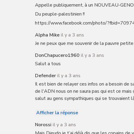
Appelle publiquement, à un NOUVEAU-GENO
Du peuple-palestinien !!
https://www.facebook.com/photo/?fbid=7
Alpha Mike
il y a 3 ans
Je ne peux que me souvenir de la pauvre petite 
DonChapucero1960
il y a 3 ans
Salut a tous
Defender
il y a 3 ans
Il est bien de relayer ces infos on a besoin de s
de l'ADN nous on ne saura pas qui est ce mais ç
salut au gens sympathiques qui se trouvaient là
Afficher la réponse
Norossi
il y a 3 ans
Mais Dieudo je t’ai déjà dis que les copains de