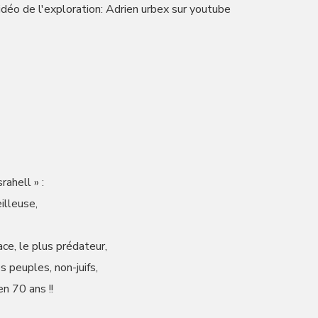
vidéo de l'exploration: Adrien urbex sur youtube
rahell » :
illeuse,
ace, le plus prédateur,
s peuples, non-juifs,
en 70 ans !!