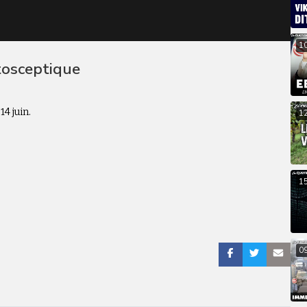
1
tosceptique
4 juin.
1
1
0