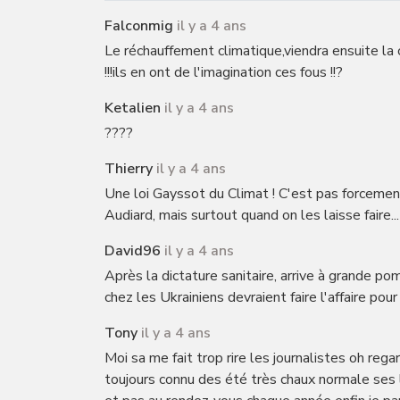
Falconmig
il y a 4 ans
Le réchauffement climatique,viendra ensuite la c
!!!ils en ont de l'imagination ces fous !!?
Ketalien
il y a 4 ans
????
Thierry
il y a 4 ans
Une loi Gayssot du Climat ! C'est pas forcemen
Audiard, mais surtout quand on les laisse faire...
David96
il y a 4 ans
Après la dictature sanitaire, arrive à grande po
chez les Ukrainiens devraient faire l'affaire pou
Tony
il y a 4 ans
Moi sa me fait trop rire les journalistes oh rega
toujours connu des été très chaux normale ses l'é