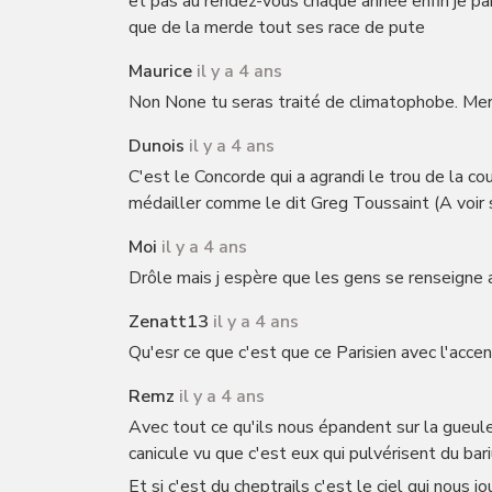
et pas au rendez-vous chaque année enfin je parl
que de la merde tout ses race de pute
Maurice
il y a 4 ans
Non None tu seras traité de climatophobe. Merc
Dunois
il y a 4 ans
C'est le Concorde qui a agrandi le trou de la cou
médailler comme le dit Greg Toussaint (A voir 
Moi
il y a 4 ans
Drôle mais j espère que les gens se renseigne ai
Zenatt13
il y a 4 ans
Qu'esr ce que c'est que ce Parisien avec l'accen
Remz
il y a 4 ans
Avec tout ce qu'ils nous épandent sur la gueule 
canicule vu que c'est eux qui pulvérisent du bar
Et si c'est du cheptrails c'est le ciel qui nous