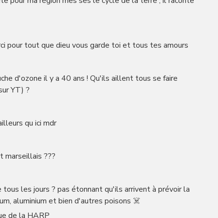
e pour ma région mes ses le cycle de la terre , il raconte
i pour tout que dieu vous garde toi et tous tes amours
che d'ozone il y a 40 ans ! Qu'ils aillent tous se faire
sur YT) ?
lleurs qu ici mdr
t marseillais ???
tous les jours ? pas étonnant qu'ils arrivent à prévoir la
ium, aluminium et bien d'autres poisons ☠️
 joue de la HARP