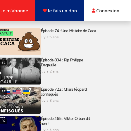
Je m'abonne
Je fais un don
Connexion
Épisode 74 : Une Histoire de Caca
RATUIT
il y a 5 ans
Épisode 834 : Rip Philippe
7:32
Degaulle
il y a 2 ans
Épisode 722 : Chars léopard
7:53
confisqués
il y a 3 ans
Épisode 465 : Viktor Orban dit
8:02
non !
il y a 4 ans