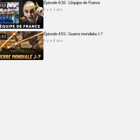
Épisode 616 : L’équipe de France
9:52
il y a 3 ans
Épisode 455 : Guerre mondiale J-?
5:43
il y a 4 ans