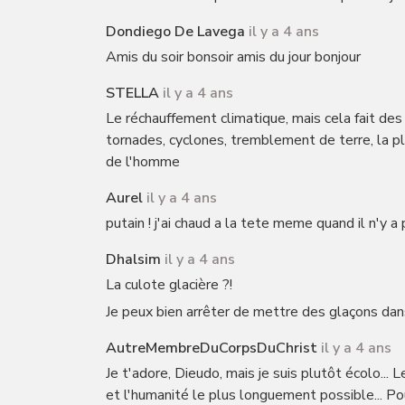
Dondiego De Lavega
il y a 4 ans
Amis du soir bonsoir amis du jour bonjour
STELLA
il y a 4 ans
Le réchauffement climatique, mais cela fait de
tornades, cyclones, tremblement de terre, la 
de l'homme
Aurel
il y a 4 ans
putain ! j'ai chaud a la tete meme quand il n'y a 
Dhalsim
il y a 4 ans
La culote glacière ?!
Je peux bien arrêter de mettre des glaçons dans 
AutreMembreDuCorpsDuChrist
il y a 4 ans
Je t'adore, Dieudo, mais je suis plutôt écolo... L
et l'humanité le plus longuement possible... Pour 