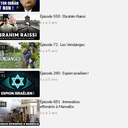
Épisode 559 : Ebrahim Raissi
0:12
il y a 3 ans
Épisode 72 : Les Vendanges
2:51
il y a 5 ans
Épisode 280 : Espion israélien !
5:52
il y a 5 ans
Épisode 681 : Immeubles
9:46
effondrés à Marseille
il y a 3 ans