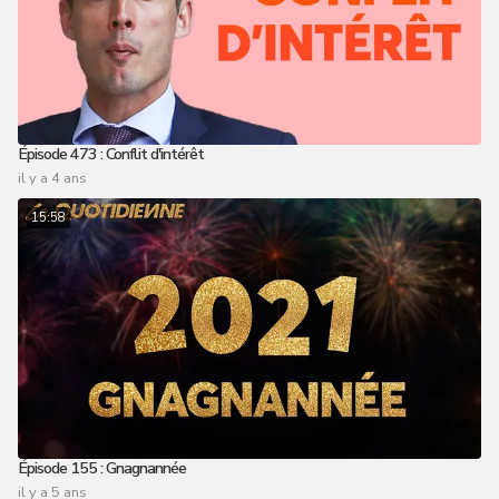
Épisode 473 : Conflit d'intérêt
il y a 4 ans
15:58
Épisode 155 : Gnagnannée
il y a 5 ans