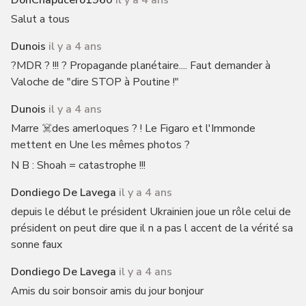
DonChapucero1960
il y a 4 ans
Salut a tous
Dunois
il y a 4 ans
?MDR ? !!! ? Propagande planétaire.... Faut demander à
Valoche de "dire STOP à Poutine !"
Dunois
il y a 4 ans
Marre ☠️des amerloques ? ! Le Figaro et l'Immonde
mettent en Une les mêmes photos ?
N B : Shoah = catastrophe !!!
Dondiego De Lavega
il y a 4 ans
depuis le début le président Ukrainien joue un rôle celui de
président on peut dire que il n a pas l accent de la vérité sa
sonne faux
Dondiego De Lavega
il y a 4 ans
Amis du soir bonsoir amis du jour bonjour