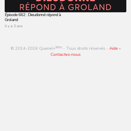
Épisode 662 : Dieudonné répond à
Groland
il y a 3 ans
beta
© 2014-
2026
Quenel+
- Tous droits réservés -
Aide
•
Contactez-nous