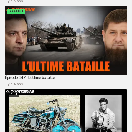
il y a 5 ans
GRATUIT
Épisode 447 : L’ultime bataille
il y a 4 ans
07:54