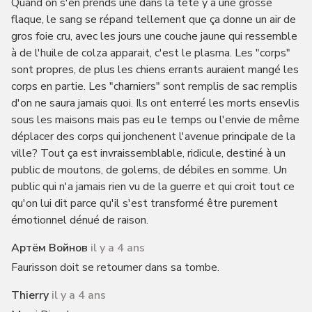
Quand on s'en prends une dans la tête y a une grosse
flaque, le sang se répand tellement que ça donne un air de
gros foie cru, avec les jours une couche jaune qui ressemble
à de l'huile de colza apparait, c'est le plasma. Les "corps"
sont propres, de plus les chiens errants auraient mangé les
corps en partie. Les "charniers" sont remplis de sac remplis
d'on ne saura jamais quoi. Ils ont enterré les morts ensevlis
sous les maisons mais pas eu le temps ou l'envie de même
déplacer des corps qui jonchenent l'avenue principale de la
ville? Tout ça est invraissemblable, ridicule, destiné à un
public de moutons, de golems, de débiles en somme. Un
public qui n'a jamais rien vu de la guerre et qui croit tout ce
qu'on lui dit parce qu'il s'est transformé être purement
émotionnel dénué de raison.
Артём Войнов
il y a 4 ans
Faurisson doit se retourner dans sa tombe.
Thierry
il y a 4 ans