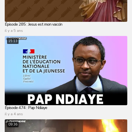
Épisode 285 : Jesus est mon vaccin
il y a 5 ans
15:13
Épisode 474 : Pap Ndiaye
il y a 4 ans
09:36