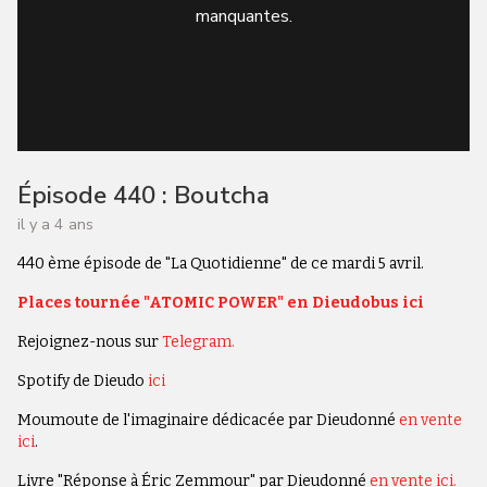
manquantes.
Épisode 440 : Boutcha
il y a 4 ans
440 ème épisode de "La Quotidienne" de ce mardi 5 avril.
Places tournée "ATOMIC POWER" en Dieudobus ici
Rejoignez-nous sur
Telegram.
Spotify de Dieudo
ici
Moumoute de l'imaginaire dédicacée par Dieudonné
en vente
ici
.
Livre "Réponse à Éric Zemmour" par Dieudonné
en vente ici.