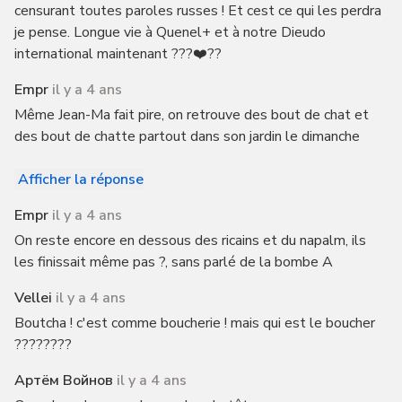
censurant toutes paroles russes ! Et cest ce qui les perdra
je pense. Longue vie à Quenel+ et à notre Dieudo
international maintenant ???❤️??
Empr
il y a 4 ans
Même Jean-Ma fait pire, on retrouve des bout de chat et
des bout de chatte partout dans son jardin le dimanche
Afficher la réponse
Empr
il y a 4 ans
On reste encore en dessous des ricains et du napalm, ils
les finissait même pas ?, sans parlé de la bombe A
Vellei
il y a 4 ans
Boutcha ! c'est comme boucherie ! mais qui est le boucher
????????
Артём Войнов
il y a 4 ans