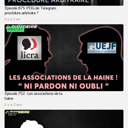
Épisode 875 :PDG de Telegram,
procédure arbitraire ?
il y a 1 an
GRATUIT
Épisode 752 : Les associations de la
haine
il y a 3 ans
09:37