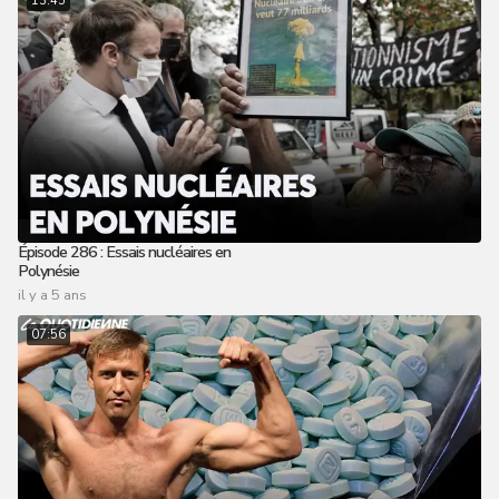
13:45
Épisode 286 : Essais nucléaires en
Polynésie
il y a 5 ans
07:56