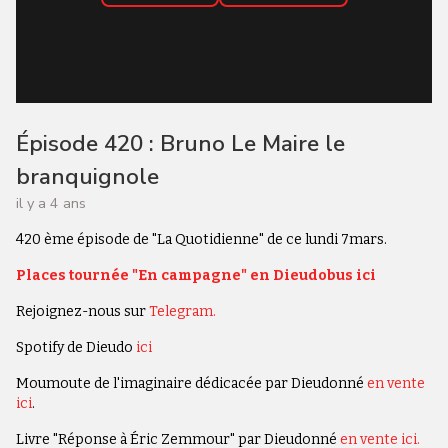
Épisode 420 : Bruno Le Maire le
branquignole
il y a 4 ans
420 ème épisode de "La Quotidienne" de ce lundi 7mars.
Places tournée "En campagne" en Dieudobus ici
Rejoignez-nous sur
Telegram.
Spotify de Dieudo
ici
Moumoute de l'imaginaire dédicacée par Dieudonné
en vente
ici
.
Livre "Réponse à Éric Zemmour" par Dieudonné
en vente ici.