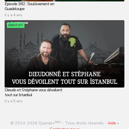
Épisode 382 : Soulèvement en
Guadeloupe
il y a 4 ans
GRATUIT
Dieudo et Stéphane vous dévoilent
tout sur Istanbul
il y a 5 ans
beta
© 2014-
2026
Quenel+
- Tous droits réservés -
Aide
•