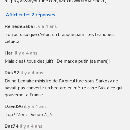
https://www.youtube.com/watch?v=0JroXnSbc2Q
Afficher les 2 réponses
ReinedeSaba
il y a 4 ans
Toujours su que c'était un branque parmi les branques
celui-là !
Hari
il y a 4 ans
Mais c'est tous des ju!fs!! De marx a putin (sa mere)!!
Rick92
il y a 4 ans
Bruno Lemaire ministre de l'Agriculture sous Sarkozy ne
savait pas convertir un hectare en mètre carré !Voilà ce qui
gouverne la France .
David96
il y a 4 ans
Top ! Merci Dieudo ^_^
Baz74
il y a 4 ans