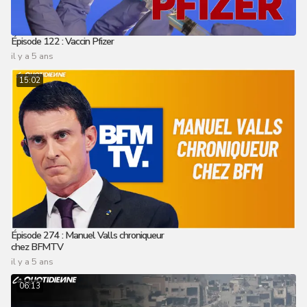
Épisode 122 : Vaccin Pfizer
il y a 5 ans
15:02
Épisode 274 : Manuel Valls chroniqueur
chez BFMTV
il y a 5 ans
06:13