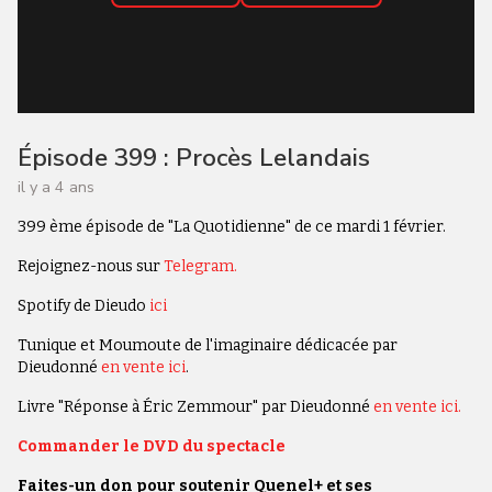
Épisode 399 : Procès Lelandais
il y a 4 ans
399 ème épisode de "La Quotidienne" de ce mardi 1 février.
Rejoignez-nous sur
Telegram.
Spotify de Dieudo
ici
Tunique et Moumoute de l'imaginaire dédicacée par
Dieudonné
en vente ici
.
Livre "Réponse à Éric Zemmour" par Dieudonné
en vente ici.
Commander le DVD du spectacle
Faites-un don pour soutenir Quenel+ et ses