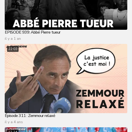
EPISODE 939: Abbé Pierre tueur
il y a 1 an
22:03
Épisode 311 : Zemmour relaxé
il y a 4 ans